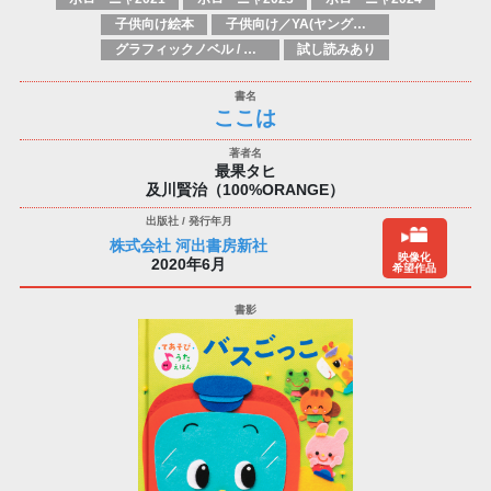
子供向け絵本
子供向け／YA(ヤングアダルト)向け一般：芸術&芸術家
グラフィックノベル / コミックブック / 漫画：スタイル / 伝統
試し読みあり
ここは
最果タヒ
及川賢治（100%ORANGE）
株式会社 河出書房新社
映像化
2020年6月
希望作品