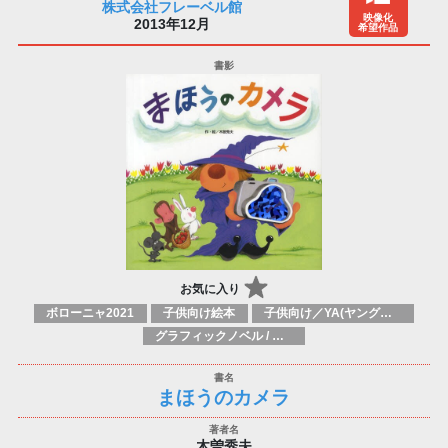
株式会社フレーベル館
映像化
2013年12月
希望作品
お気に入り
ボローニャ2021
子供向け絵本
子供向け／YA(ヤングアダルト)向け一般：芸術&芸術家
グラフィックノベル / コミックブック / 漫画：スタイル / 伝統
まほうのカメラ
木曽秀夫