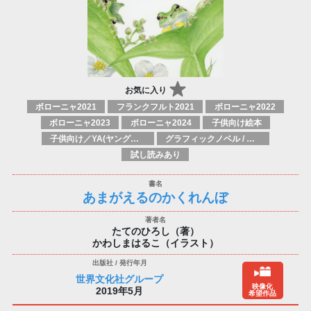
お気に入り
ボローニャ2021
フランクフルト2021
ボローニャ2022
ボローニャ2023
ボローニャ2024
子供向け絵本
子供向け／YA(ヤングアダルト)向け一般：芸術&芸術家
グラフィックノベル / コミックブック / 漫画：スタイル / 伝統
試し読みあり
あまがえるのかくれんぼ
たてのひろし（著）
かわしまはるこ（イラスト）
世界文化社グループ
映像化
2019年5月
希望作品