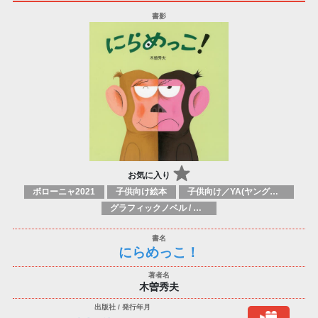
お気に入り
ボローニャ2021
子供向け絵本
子供向け／YA(ヤングアダルト)向け一般：芸術&芸術家
グラフィックノベル / コミックブック / 漫画：スタイル / 伝統
にらめっこ！
木曽秀夫