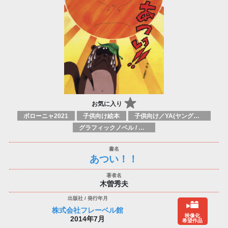
お気に入り
ボローニャ2021
子供向け絵本
子供向け／YA(ヤングアダルト)向け一般：芸術&芸術家
グラフィックノベル / コミックブック / 漫画：スタイル / 伝統
あつい！！
木曽秀夫
株式会社フレーベル館
映像化
2014年7月
希望作品