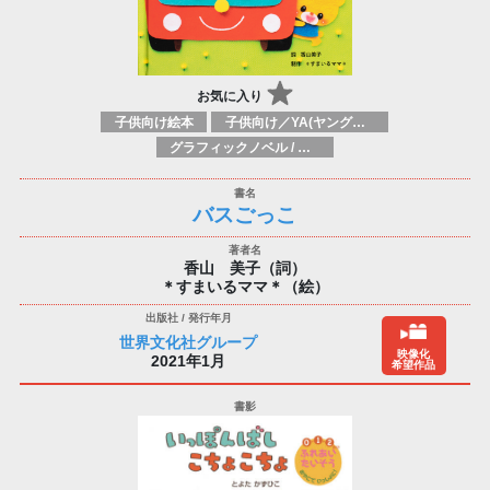
お気に入り
子供向け絵本
子供向け／YA(ヤングアダルト)向け一般：芸術&芸術家
グラフィックノベル / コミックブック / 漫画：スタイル / 伝統
バスごっこ
香山 美子（詞）
＊すまいるママ＊（絵）
世界文化社グループ
映像化
2021年1月
希望作品