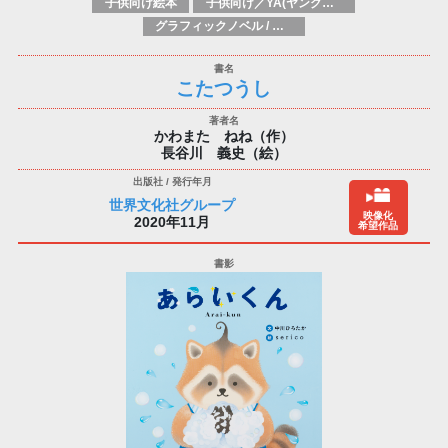
子供向け絵本
子供向け／YA(ヤングアダルト)向け一般：芸術&芸術家
グラフィックノベル / コミックブック / 漫画：スタイル / 伝統
こたつうし
かわまた ねね（作）
長谷川 義史（絵）
世界文化社グループ
映像化
2020年11月
希望作品