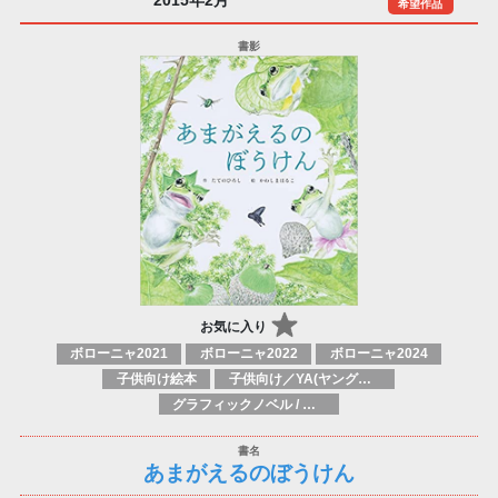
2015年2月
希望作品
お気に入り
ボローニャ2021
ボローニャ2022
ボローニャ2024
子供向け絵本
子供向け／YA(ヤングアダルト)向け一般：芸術&芸術家
グラフィックノベル / コミックブック / 漫画：スタイル / 伝統
あまがえるのぼうけん