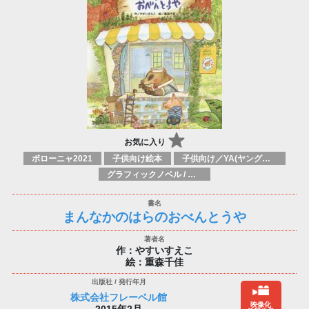
お気に入り
ボローニャ2021
子供向け絵本
子供向け／YA(ヤングアダルト)向け一般：芸術&芸術家
グラフィックノベル / コミックブック / 漫画：スタイル / 伝統
まんなかのはらのおべんとうや
作：やすいすえこ
絵：重森千佳
株式会社フレーベル館
映像化