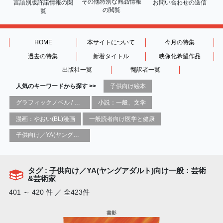
その他特別な商品情報
言語別版許諾情報の
閲
お問い合わせの送信
の閲覧
覧
HOME
本サイトについて
今月の特集
過去の特集
新着タイトル
映像化希望作品
出版社一覧
翻訳者一覧
人気のキーワードから探す >>
子供向け絵本
グラフィックノベル / コミックブック / 漫画：スタイル / 伝統
小説：一般、文学
漫画：やおい(BL)漫画
一般読者向け医学と健康
子供向け／YA(ヤングアダルト)向け一般：芸術&芸術家
タグ : 子供向け／YA(ヤングアダルト)向け一般：芸術
&芸術家
401 ～ 420 件 ／ 全423件