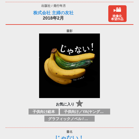
株式会社 主婦の友社
映像化
2018年2月
希望作品
お気に入り
子供向け絵本
子供向け／YA(ヤングアダルト)向け一般：芸術&芸術家
グラフィックノベル / コミックブック / 漫画：スタイル / 伝統
じゃない！