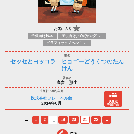
お気に入り
子供向け絵本
子供向け／YA(ヤングアダルト)向け一般：芸術&芸術家
グラフィックノベル / コミックブック / 漫画：スタイル / 伝統
セッセとヨッコラ ヒョゴーどうくつのたん
けん
高畠 那生
株式会社フレーベル館
映像化
2014年6月
希望作品
←
1
2
19
20
21
22
→
...
戻る