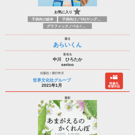
お気に入り
子供向け絵本
子供向け／YA(ヤングアダルト)向け一般：芸術&芸術家
グラフィックノベル / コミックブック / 漫画：スタイル / 伝統
あらいくん
中川 ひろたか
serico
世界文化社グループ
映像化
2021年1月
希望作品