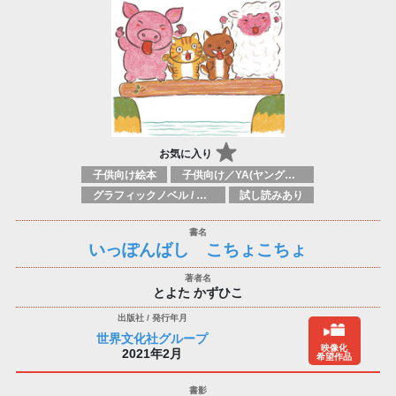
お気に入り
子供向け絵本
子供向け／YA(ヤングアダルト)向け一般：芸術&芸術家
グラフィックノベル / コミックブック / 漫画：スタイル / 伝統
試し読みあり
いっぽんばし こちょこちょ
とよた かずひこ
世界文化社グループ
映像化
2021年2月
希望作品