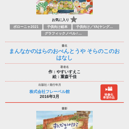
お気に入り
ボローニャ2021
子供向け絵本
子供向け／YA(ヤングアダルト)向け一般：芸術&芸術家
グラフィックノベル / コミックブック / 漫画：スタイル / 伝統
まんなかのはらのおべんとうや そらのこのお
はなし
作：やすいすえこ
絵：重森千佳
株式会社フレーベル館
映像化
2016年3月
希望作品