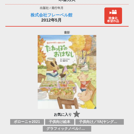
株式会社フレーベル館
映像化
2012年5月
希望作品
お気に入り
ボローニャ2021
子供向け絵本
子供向け／YA(ヤングアダルト)向け一般：芸術&芸術家
グラフィックノベル / コミックブック / 漫画：スタイル / 伝統