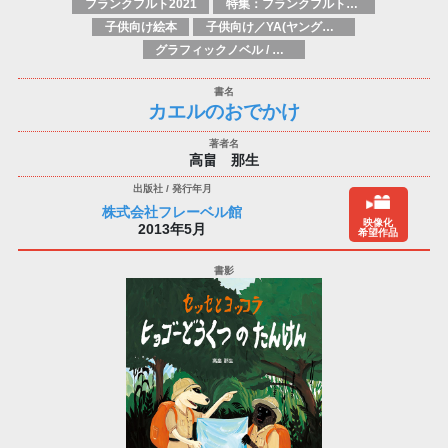
フランクフルト2021
特集：フランクフルト2025
子供向け絵本
子供向け／YA(ヤングアダルト)向け一般：芸術&芸術家
グラフィックノベル / コミックブック / 漫画：スタイル / 伝統
カエルのおでかけ
高畠 那生
株式会社フレーベル館
映像化
2013年5月
希望作品