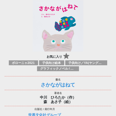
お気に入り
ボローニャ2021
子供向け絵本
子供向け／YA(ヤングアダルト)向け一般：芸術&芸術家
グラフィックノベル / コミックブック / 漫画：スタイル / 伝統
さかながはねて
中川 ひろたか（作）
森 あさ子（絵）
世界文化社グループ