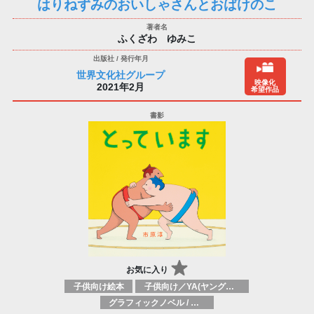
はりねずみのおいしゃさんとおばけのこ
ふくざわ ゆみこ
世界文化社グループ
映像化
2021年2月
希望作品
お気に入り
子供向け絵本
子供向け／YA(ヤングアダルト)向け一般：芸術&芸術家
グラフィックノベル / コミックブック / 漫画：スタイル / 伝統