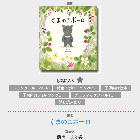
お気に入り
フランクフルト2024
特集：ボローニャ2025
子供向け絵本
子供向け／YA(ヤングアダルト)向け一般：芸術&芸術家
グラフィックノベル / コミックブック / 漫画：スタイル / 伝統
試し読みあり
くまのこポーロ
前田 まゆみ