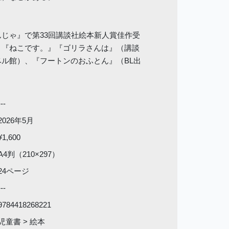
じゃ』で第33回講談社絵本新人賞佳作受
』『ねこです。』『ゴリラさんは』（講談
ル館）、『フートンのおふとん』（BL出
---
2026年5月
¥1,600
A4判（210×297）
24ページ
---
9784418268221
児童書 > 絵本