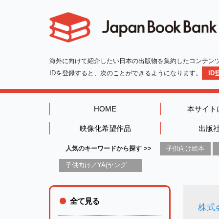
海外に向けて紹介したい日本の出版物を集約したコンテン
IDを登録すると、次のことができるようになります。
I
HOME
本サイト
映像化希望作品
出版
人気のキーワードから探す >>
子供向け絵本
子供向け／YA(ヤングアダルト)向け一般：芸術&芸術家
全て見る
株式