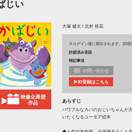
ばじい
大塚 健太 / 北村 裕花
※ログイン後に開示されます。(ID
許諾済み言語
特記事項
お問い合わせ
▶ID登録はこちら
映像化希望
あらすじ
作品
パワフルなカバのおじいちゃんが
いたくなるユーモア絵本
◆人気絵本作家、大塚健太さんと