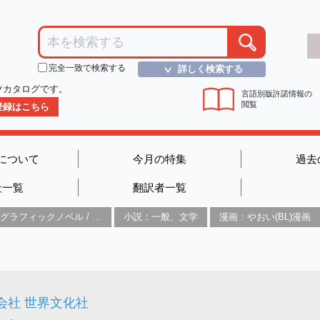
完全一致で検索する
詳しく検索する
＞
ツカタログです。
言語別版許諾情報の
閲覧
D登録はこちら
について
今月の特集
過去
社一覧
翻訳者一覧
グラフィックノベル / コミックブック / 漫画：スタイル / 伝統
小説：一般、文学
漫画：やおい(BL)漫画
会社 世界文化社