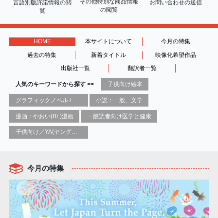
その他特別な商品情報
言語別版許諾情報の
閲
お問い合わせの送信
の閲覧
覧
HOME
本サイトについて
今月の特集
過去の特集
新着タイトル
映像化希望作品
出版社一覧
翻訳者一覧
人気のキーワードから探す >>
子供向け絵本
グラフィックノベル / コミックブック / 漫画：スタイル / 伝統
小説：一般、文学
漫画：やおい(BL)漫画
一般読者向け医学と健康
子供向け／YA(ヤングアダルト)向け一般：芸術&芸術家
今月の特集