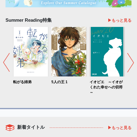
Summer Reading特集
▶もっと見る
オカル
転がる姉弟
5人の王 1
イオビエ ～イオが
告知
くれた幸せへの切符
～
新着タイトル
▶もっと見る