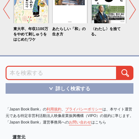
がいる
東大卒、年収1100万
あたらしい「和」の
〈わたし〉を捨て
みん
をやめて刺しゅうを
生き方
る。
はじめたワケ
詳しく検索する
＞
「Japan Book Bank」の
利用規約
、
プライバシーポリシー
は、本サイト運営
元である特定非営利活動法人映像産業振興機構（VIPO）の規約に準じます。
「Japan Book Bank」運営事務局への
お問い合わせ
はこちら
運営元