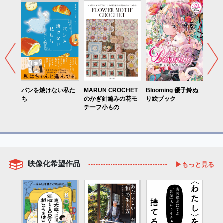
粉おや
パンを焼けない私た
MARUN CROCHET
Blooming 優子鈴ぬ
藻屑
ち
のかぎ針編みの花モ
り絵ブック
チーフ小もの
映像化希望作品
▶もっと見る