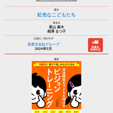
虹色なこどもたち
星山 麻木
相澤 るつ子
世界文化社グループ
映像化
2024年3月
希望作品