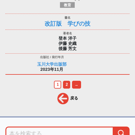
教育
改訂版 学びの技
登本 洋子
伊藤 史織
後藤 芳文
玉川大学出版部
2023年11月
1
2
→
戻る