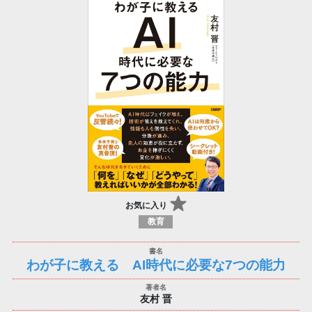
お気に入り
教育
わが子に教える AI時代に必要な7つの能力
友村 晋