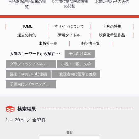
その他特別な商品情報
言語別版許諾情報の
閲
お問い合わせの送信
の閲覧
覧
HOME
本サイトについて
今月の特集
過去の特集
新着タイトル
映像化希望作品
出版社一覧
翻訳者一覧
人気のキーワードから探す >>
子供向け絵本
グラフィックノベル / コミックブック / 漫画：スタイル / 伝統
小説：一般、文学
漫画：やおい(BL)漫画
一般読者向け医学と健康
子供向け／YA(ヤングアダルト)向け一般：芸術&芸術家
検索結果
1 ～ 20 件 ／ 全37件