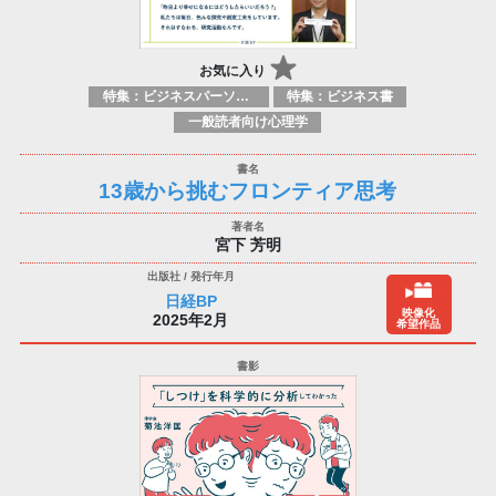
お気に入り
特集：ビジネスパーソン必携の一冊
特集：ビジネス書
一般読者向け心理学
13歳から挑むフロンティア思考
宮下 芳明
日経BP
映像化
2025年2月
希望作品