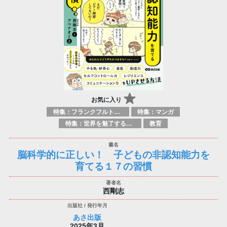
お気に入り
特集：フランクフルト2025
特集：マンガ
特集：世界を魅了する日本のマンガ
教育
脳科学的に正しい！ 子どもの非認知能力を
育てる１７の習慣
西剛志
あさ出版
2025年3月