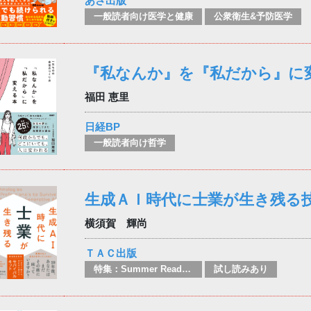
あさ出版
一般読者向け医学と健康
公衆衛生&予防医学
『私なんか』を『私だから』に
福田 恵里
日経BP
一般読者向け哲学
生成ＡＩ時代に士業が生き残る
横須賀 輝尚
ＴＡＣ出版
特集：Summer Reading
試し読みあり