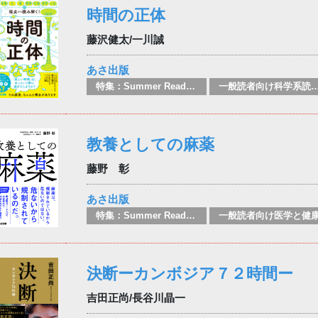
時間の正体
藤沢健太/一川誠
あさ出版
特集：Summer Reading
一般読者向け科学系
教養としての麻薬
藤野 彰
あさ出版
特集：Summer Reading
一般読者向け医学と健
決断ーカンボジア７２時間ー
吉田正尚/長谷川晶一