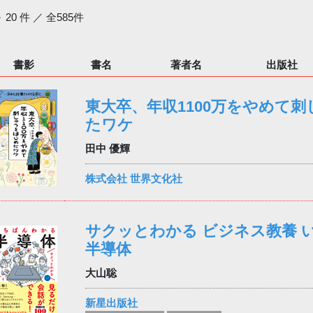
～ 20 件 ／ 全585件
書影
書名
著者名
出版社
東大卒、年収1100万をやめて
たワケ
田中 優輝
株式会社 世界文化社
サクッとわかる ビジネス教養 
半導体
大山聡
新星出版社