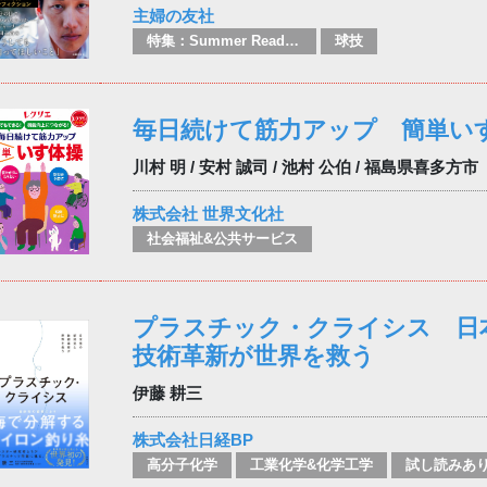
主婦の友社
特集：Summer Reading
球技
毎日続けて筋力アップ 簡単い
川村 明 / 安村 誠司 / 池村 公伯 / 福島県喜多方市
株式会社 世界文化社
社会福祉&公共サービス
プラスチック・クライシス 日
技術革新が世界を救う
伊藤 耕三
株式会社日経BP
高分子化学
工業化学&化学工学
試し読みあ