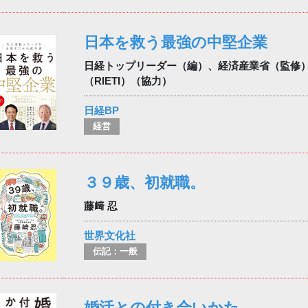
日本を救う最強の中堅企業
日経トップリーダー（編）、経済産業省（監修
（RIETI）（協力）
日経BP
経営
３９歳、初就職。
藤﨑 忍
世界文化社
伝記：一般
婚活との付き合いかた