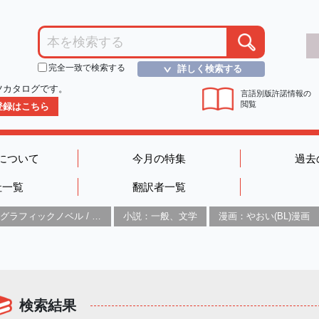
完全一致で検索する
詳しく検索する
＞
ツカタログです。
言語別版許諾情報の
閲覧
D登録はこちら
について
今月の特集
過去
社一覧
翻訳者一覧
グラフィックノベル / コミックブック / 漫画：スタイル / 伝統
小説：一般、文学
漫画：やおい(BL)漫画
検索結果