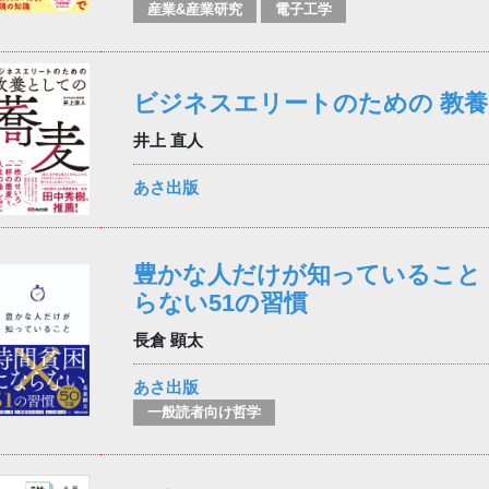
産業&産業研究
電子工学
ビジネスエリートのための 教
井上 直人
あさ出版
豊かな人だけが知っていること
らない51の習慣
長倉 顕太
あさ出版
一般読者向け哲学