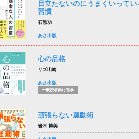
目立たないのにうまくいってい
習慣
石黒功
あさ出版
心の品格
リズ山崎
あさ出版
一般読者向け哲学
頑張らない運動術
岩木 博美