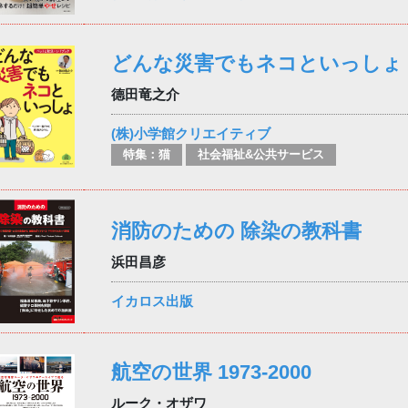
どんな災害でもネコといっしょ
德田竜之介
(株)小学館クリエイティブ
特集：猫
社会福祉&公共サービス
消防のための 除染の教科書
浜田昌彦
イカロス出版
航空の世界 1973-2000
ルーク・オザワ