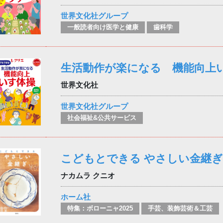
世界文化社グループ
一般読者向け医学と健康
歯科学
生活動作が楽になる 機能向上
世界文化社
世界文化社グループ
社会福祉&公共サービス
こどもとできる やさしい金継ぎ
ナカムラ クニオ
ホーム社
特集：ボローニャ2025
手芸、装飾芸術＆工芸