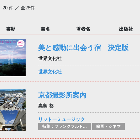
～ 20 件 ／ 全28件
書影
書名
著者名
出版社
美と感動に出会う宿 決定版
世界文化社
世界文化社
京都撮影所案内
高鳥 都
リットーミュージック
特集：フランクフルト2025
映画・シネマ