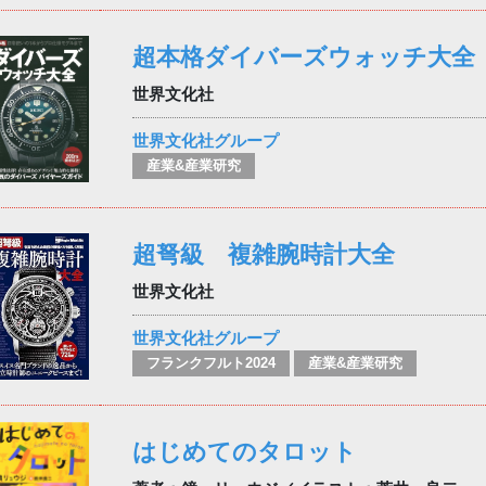
超本格ダイバーズウォッチ大全
世界文化社
世界文化社グループ
産業&産業研究
超弩級 複雑腕時計大全
世界文化社
世界文化社グループ
フランクフルト2024
産業&産業研究
はじめてのタロット