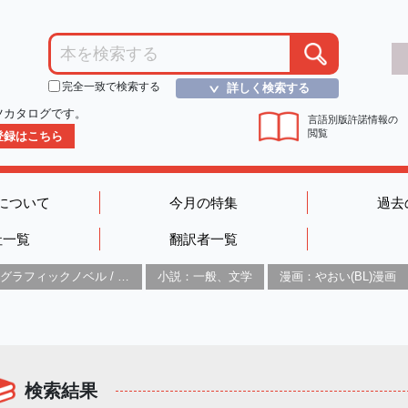
完全一致で検索する
詳しく検索する
＞
ツカタログです。
言語別版許諾情報の
閲覧
D登録はこちら
について
今月の特集
過去
社一覧
翻訳者一覧
グラフィックノベル / コミックブック / 漫画：スタイル / 伝統
小説：一般、文学
漫画：やおい(BL)漫画
検索結果