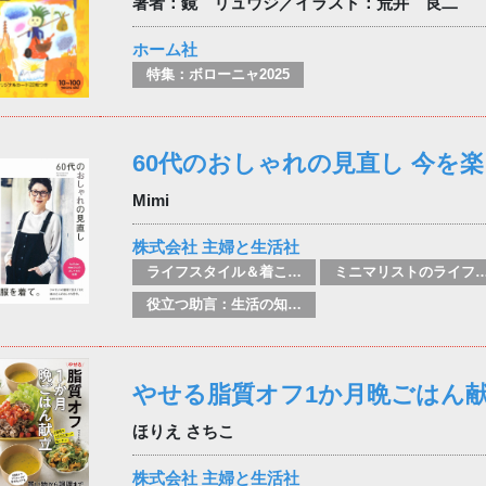
著者：鏡 リュウジ／イラスト：荒井 良二
ホーム社
特集：ボローニャ2025
60代のおしゃれの見直し 今を
Mimi
株式会社 主婦と生活社
ライフスタイル＆着こなし(ファッション)のガイド
ミニマリストのライフスタイル / シンプルライフ 
役立つ助言：生活の知恵/便利なヒント
やせる脂質オフ1か月晩ごはん
ほりえ さちこ
株式会社 主婦と生活社