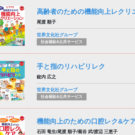
高齢者のための機能向上レクリ
尾渡 順子
世界文化社グループ
社会福祉&公共サービス
手と指のリハビリレク
錠内 広之
世界文化社グループ
社会福祉&公共サービス
機能向上のための口腔レク&ケ
石田 竜生/尾渡 順子/菊谷 武/渡辺 三恵子