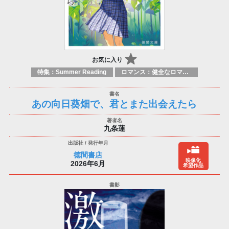
お気に入り
特集：Summer Reading
ロマンス：健全なロマンス
あの向日葵畑で、君とまた出会えたら
九条蓮
徳間書店
映像化
2026年6月
希望作品