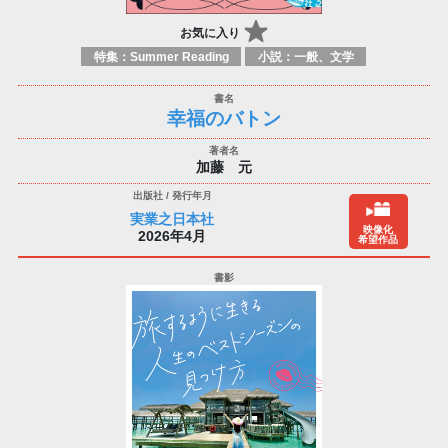
お気に入り
特集：Summer Reading
小説：一般、文学
幸福のバトン
加藤 元
実業之日本社
映像化
2026年4月
希望作品