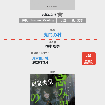
お気に入り
特集：Summer Reading
小説：一般、文学
鬼門の村
櫛木 理宇
東京創元社
映像化
2026年3月
希望作品