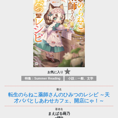
お気に入り
特集：Summer Reading
小説：一般、文学
転生のらねこ薬師さんのひみつのレシピ ～天
才パパとしあわせカフェ、開店にゃ！～
まえばる蒔乃
п猫R