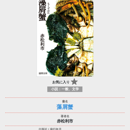
お気に入り
小説：一般、文学
藻屑蟹
赤松利市