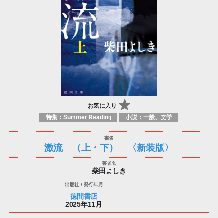
お気に入り
特集：Summer Reading
小説：一般、文学
激流 （上・下） 〈新装版〉
柴田よしき
徳間書店
2025年11月