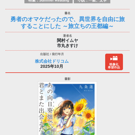
特集：Summer Reading
小説：一般、文学
勇者のオマケだったので、異世界を自由に旅
することにした ～旅立ちの王都編～
関村イムヤ
市丸きすけ
株式会社ドリコム
映像化
2025年10月
希望作品