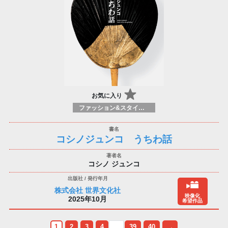
お気に入り
ファッション&スタイルガイド
コシノジュンコ うちわ話
コシノ ジュンコ
株式会社 世界文化社
映像化
2025年10月
希望作品
1
2
3
4
39
40
→
...