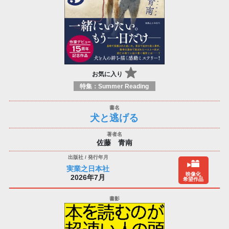
お気に入り
特集：Summer Reading
犬と逃げる
佐藤 青南
実業之日本社
映像化
2026年7月
希望作品