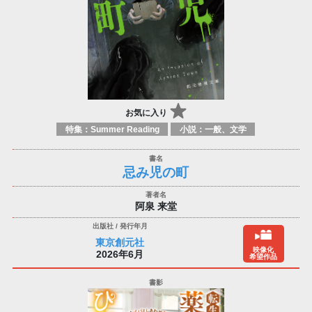
お気に入り
特集：Summer Reading
小説：一般、文学
忌み児の町
阿泉 来堂
東京創元社
映像化
2026年6月
希望作品