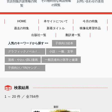
その他特別な商品情報
言語別版許諾情報の
閲
お問い合わせの送信
の閲覧
覧
HOME
本サイトについて
今月の特集
過去の特集
新着タイトル
映像化希望作品
出版社一覧
翻訳者一覧
人気のキーワードから探す >>
子供向け絵本
グラフィックノベル / コミックブック / 漫画：スタイル / 伝統
小説：一般、文学
漫画：やおい(BL)漫画
一般読者向け医学と健康
子供向け／YA(ヤングアダルト)向け一般：芸術&芸術家
検索結果
1 ～ 20 件 ／ 全784件