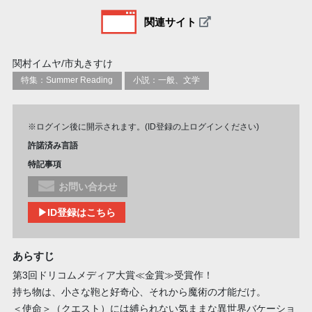
関連サイト
関村イムヤ/市丸きすけ
特集：Summer Reading
小説：一般、文学
※ログイン後に開示されます。(ID登録の上ログインください)
許諾済み言語
特記事項
お問い合わせ
▶ID登録はこちら
あらすじ
第3回ドリコムメディア大賞≪金賞≫受賞作！
持ち物は、小さな鞄と好奇心、それから魔術の才能だけ。
＜使命＞（クエスト）には縛られない気ままな異世界バケーショ