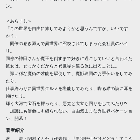
ン。
＜あらすじ＞
「この世界を自由に旅してみようかと思うんですが、いいです
か？」
同僚の巻き添えで異世界に召喚されてしまった会社員のハイ
リ。
同僚の神田さんが魔王を倒すまで好きに過ごしていいと言われた
彼女は、せっかくだからと異世界を巡る旅に出ることに。
類い稀な魔術の才能を駆使して、魔獣猟団のお手伝いをしてみ
たり。
仕事終わりに異世界グルメを堪能してみたり。喋る猫の詩に耳を
傾けたり。
輝く大河で宝石を採ったり、悪党と大立ち回りをしてみたり!?
加護にも使命にも縛られない、自由気ままな異世界バケーショ
ン、開幕！
著者紹介
著 者：関村イムヤ（代表作：『悪役転生だけどどうしてこう