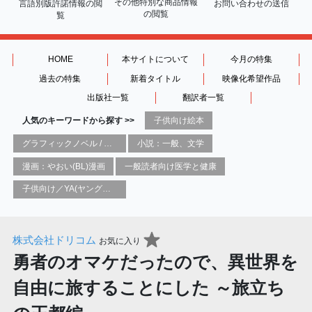
その他特別な商品情報
言語別版許諾情報の
閲
お問い合わせの送信
の閲覧
覧
HOME
本サイトについて
今月の特集
過去の特集
新着タイトル
映像化希望作品
出版社一覧
翻訳者一覧
人気のキーワードから探す >>
子供向け絵本
グラフィックノベル / コミックブック / 漫画：スタイル / 伝統
小説：一般、文学
漫画：やおい(BL)漫画
一般読者向け医学と健康
子供向け／YA(ヤングアダルト)向け一般：芸術&芸術家
株式会社ドリコム
お気に入り
勇者のオマケだったので、異世界を
自由に旅することにした ～旅立ち