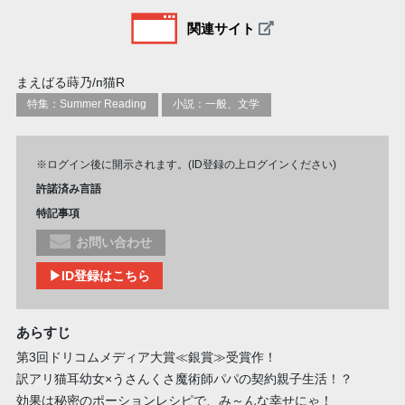
関連サイト
まえばる蒔乃/п猫R
特集：Summer Reading
小説：一般、文学
※ログイン後に開示されます。(ID登録の上ログインください)
許諾済み言語
特記事項
お問い合わせ
▶ID登録はこちら
あらすじ
第3回ドリコムメディア大賞≪銀賞≫受賞作！
訳アリ猫耳幼女×うさんくさ魔術師パパの契約親子生活！？
効果は秘密のポーションレシピで、み～んな幸せにゃ！