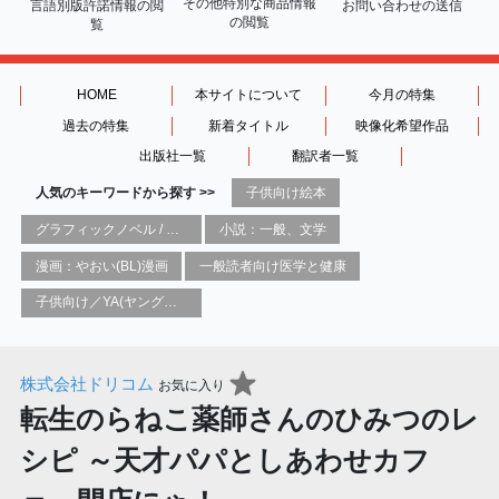
その他特別な商品情報
言語別版許諾情報の
閲
お問い合わせの送信
の閲覧
覧
HOME
本サイトについて
今月の特集
過去の特集
新着タイトル
映像化希望作品
出版社一覧
翻訳者一覧
人気のキーワードから探す >>
子供向け絵本
グラフィックノベル / コミックブック / 漫画：スタイル / 伝統
小説：一般、文学
漫画：やおい(BL)漫画
一般読者向け医学と健康
子供向け／YA(ヤングアダルト)向け一般：芸術&芸術家
株式会社ドリコム
お気に入り
転生のらねこ薬師さんのひみつのレ
シピ ～天才パパとしあわせカフ