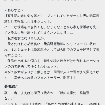
＜あらすじ＞
社畜生活の末に命を落とし、プレイしていたゲーム世界の猫耳種
族として転生したミルシェット。
ハードな境遇を生き抜くも、ひょんなことから家も保護者も失っ
てスラムに放り出されてしまうハメになり……
「私の養女になりませんか」
天才だけれど胡散臭い、元宮廷魔術師のクリフォードに救わ
れ、ミルシェットは偽装親子として田舎町でカフェを経営して暮
らすことに。
住民が抱えるお悩みを、転生知識と彼女だけが作れるポーショ
ンの力で解決してゆくミルシェット。
やがて彼女がふりまく優しさは、周囲の人々の運命まで変えてゆ
く！ 幸せあふれるカフェストーリー、開店！！
著者紹介
著 者：まえばる蒔乃（代表作：『婚約破棄だ、発情聖
女。』）
イラスト：п猫R（代表作：『あなたのお城の小人さん ～御飯下