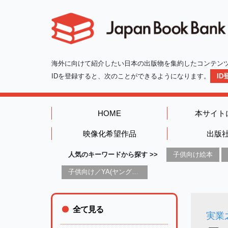
海外に向けて紹介したい日本の出版物を集約したコンテン
IDを登録すると、次のことができるようになります。
I
HOME
本サイト
映像化希望作品
出版
人気のキーワードから探す >>
子供向け絵本
子供向け／YA(ヤングアダルト)向け一般：芸術&芸術家
全て見る
実業