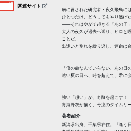
関連サイト
病に冒された研究者・夜久飛鳥に
ひとつだけ、どうしてもやり遂げ
――それはやがて起きる「あの子
大人の夜久が過去へ遡り、ヒロと
ことだ。
出逢いと別れを繰り返し、運命は
「僕の命なんていらない、あの日
遠い夏の日へ、時を超えて、君に
強い「想い」が、奇跡を起こす！
青海野灰が描く、号泣のタイムリ
著者紹介
新潟県出身、千葉県在住。『逢う日