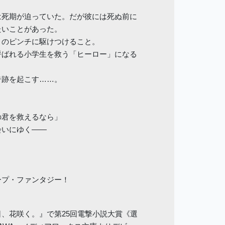
は死期が迫っていた。だが彼には死ぬ前に
たいことがあった。
」のピンチに駆けつけること。
呼ばれる小学生を救う「ヒーロー」になる
奇跡を起こす……。
の君を救えるなら」
会いにゆく――
ープ・ファンタジー！
、花咲く。』で第25回電撃小説大賞《選