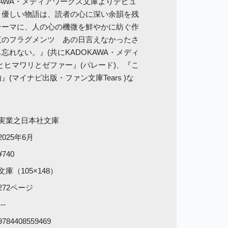
KAWA・メディアワークス文庫よりデビュ
く優しい物語は、読者の心に深い余韻を残
テーマに、人の心の機微を鮮やかに紡ぐ作
夜のフラグメンツ あの日言えなかったさ
れない。』(共にKADOKAWA・メディ
とヒマワリとゼファー』(パレード)、『こ
(マイナビ出版・ファン文庫Tears )な
実業之日本社文庫
2025年6月
¥740
文庫（105×148）
272ページ
---
9784408559469