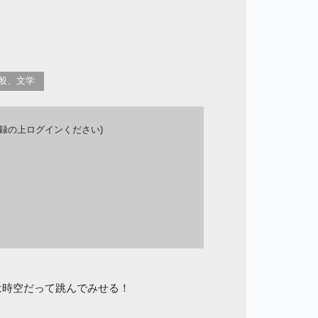
般、文学
登録の上ログインください)
は時空だって跳んでみせる！