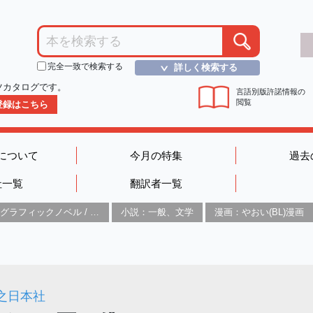
完全一致で検索する
詳しく検索する
＞
ツカタログです。
言語別版許諾情報の
閲覧
D登録はこちら
について
今月の特集
過去
社一覧
翻訳者一覧
グラフィックノベル / コミックブック / 漫画：スタイル / 伝統
小説：一般、文学
漫画：やおい(BL)漫画
之日本社