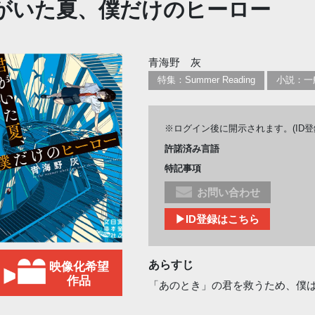
がいた夏、僕だけのヒーロー
青海野 灰
特集：Summer Reading
小説：一
※ログイン後に開示されます。(ID
許諾済み言語
特記事項
お問い合わせ
▶ID登録はこちら
あらすじ
映像化希望
作品
「あのとき」の君を救うため、僕