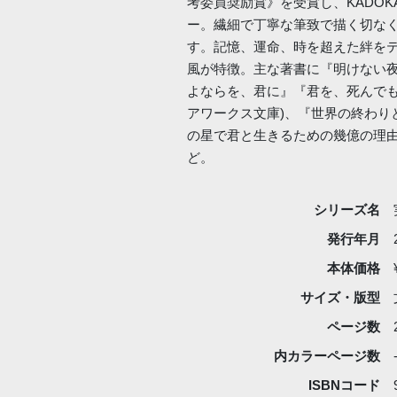
考委員奨励賞》を受賞し、KADO
ー。繊細で丁寧な筆致で描く切な
す。記憶、運命、時を超えた絆を
風が特徴。主な著書に『明けない
よならを、君に』『君を、死んでも忘
アワークス文庫)、『世界の終わり
の星で君と生きるための幾億の理由』
ど。
シリーズ名
発行年月
本体価格
サイズ・版型
ページ数
内カラーページ数
ISBNコード