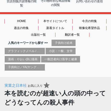
その他特別な商品情報
言語別版許諾情報の
閲
お問い合わせの送信
の閲覧
覧
HOME
本サイトについて
今月の特集
過去の特集
新着タイトル
映像化希望作品
出版社一覧
翻訳者一覧
人気のキーワードから探す >>
子供向け絵本
グラフィックノベル / コミックブック / 漫画：スタイル / 伝統
小説：一般、文学
漫画：やおい(BL)漫画
一般読者向け医学と健康
子供向け／YA(ヤングアダルト)向け一般：芸術&芸術家
実業之日本社
お気に入り
本を読むのが超速い人の頭の中って
どうなってんの殺人事件