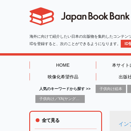
海外に向けて紹介したい日本の出版物を集約したコンテン
IDを登録すると、次のことができるようになります。
I
HOME
本サイト
映像化希望作品
出版
人気のキーワードから探す >>
子供向け絵本
子供向け／YA(ヤングアダルト)向け一般：芸術&芸術家
全て見る
イン