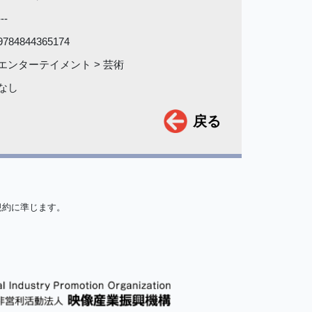
---
9784844365174
エンターテイメント > 芸術
なし
戻る
規約に準じます。