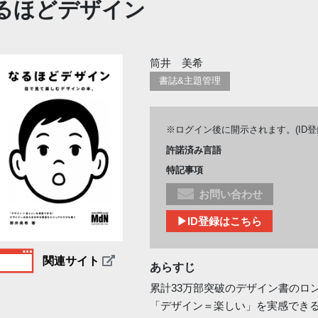
るほどデザイン
筒井 美希
書誌&主題管理
※ログイン後に開示されます。(ID
許諾済み言語
特記事項
お問い合わせ
▶ID登録はこちら
関連サイト
あらすじ
累計33万部突破のデザイン書のロ
「デザイン＝楽しい」を実感でき