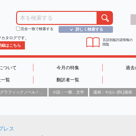
完全一致で検索する
詳しく検索する
＞
ツカタログです。
言語別版許諾情報の
閲覧
D登録はこちら
について
今月の特集
過去
社一覧
翻訳者一覧
グラフィックノベル / コミックブック / 漫画：スタイル / 伝統
小説：一般、文学
漫画：やおい(BL)漫画
プレス