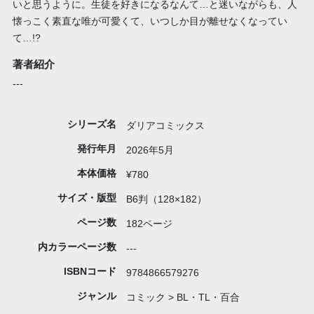
いと思うように。生徒を好きになるなんて…と迷いながらも、人
懐っこく素直な唯が可愛くて、いつしか目が離せなくなってい
て…!?
著者紹介
---
シリーズ名
ダリアコミックス
発行年月
2026年5月
本体価格
¥780
サイズ・版型
B6判（128×182）
ページ数
182ページ
内カラーページ数
---
ISBNコード
9784866579276
ジャンル
コミック > BL・TL・百合