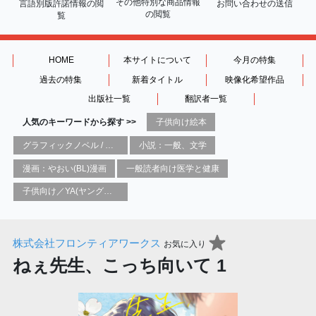
その他特別な商品情報
言語別版許諾情報の
閲
お問い合わせの送信
の閲覧
覧
HOME
本サイトについて
今月の特集
過去の特集
新着タイトル
映像化希望作品
出版社一覧
翻訳者一覧
人気のキーワードから探す >>
子供向け絵本
グラフィックノベル / コミックブック / 漫画：スタイル / 伝統
小説：一般、文学
漫画：やおい(BL)漫画
一般読者向け医学と健康
子供向け／YA(ヤングアダルト)向け一般：芸術&芸術家
株式会社フロンティアワークス
お気に入り
ねぇ先生、こっち向いて 1