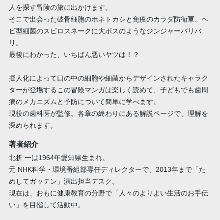
人を探す冒険の旅に出かけます。
そこで出会った破骨細胞のホネトカシと免疫のカラダ防衛軍、ヘ
ビ型細菌のスピロスネークに大ボスのようなジンジャーバリバ
リ。
最後にわかった、いちばん悪いヤツは！？
擬人化によって口の中の細胞や細菌からデザインされたキャラク
ターが登場するこの冒険マンガは楽しく読めて、子どもでも歯周
病のメカニズムと予防について簡単に学べます。
現役の歯科医が監修。各章の終わりにある解説ページで、理解を
深められます。
著者紹介
北折 一は1964年愛知県生まれ。
元 NHK科学・環境番組部専任ディレクターで、2013年まで「た
めしてガッテン」演出担当デスク。
現在は、おもに健康教育の分野で「人々のよりよい生活のお手伝
い」を目指して活動中。