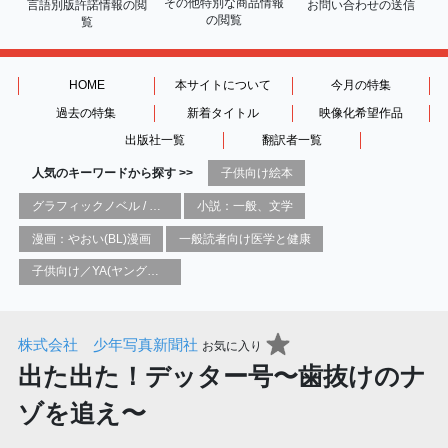
その他特別な商品情報
言語別版許諾情報の
閲
お問い合わせの送信
の閲覧
覧
HOME
本サイトについて
今月の特集
過去の特集
新着タイトル
映像化希望作品
出版社一覧
翻訳者一覧
人気のキーワードから探す >>
子供向け絵本
グラフィックノベル / コミックブック / 漫画：スタイル / 伝統
小説：一般、文学
漫画：やおい(BL)漫画
一般読者向け医学と健康
子供向け／YA(ヤングアダルト)向け一般：芸術&芸術家
株式会社 少年写真新聞社
お気に入り
出た出た！デッター号〜歯抜けのナ
ゾを追え〜