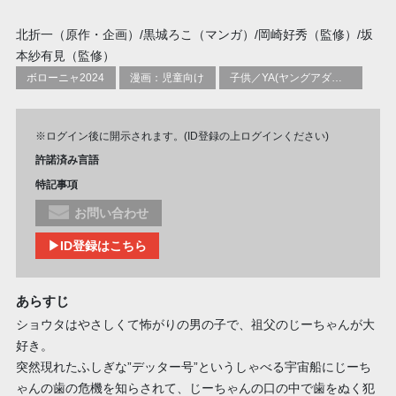
北折一（原作・企画）/黒城ろこ（マンガ）/岡崎好秀（監修）/坂
本紗有見（監修）
ボローニャ2024
漫画：児童向け
子供／YA(ヤングアダルト)向け個人的＆社会的トピックス：体&健康
※ログイン後に開示されます。(ID登録の上ログインください)
許諾済み言語
特記事項
お問い合わせ
▶ID登録はこちら
あらすじ
ショウタはやさしくて怖がりの男の子で、祖父のじーちゃんが大
好き。
突然現れたふしぎな”デッター号”というしゃべる宇宙船にじーち
ゃんの歯の危機を知らされて、じーちゃんの口の中で歯をぬく犯