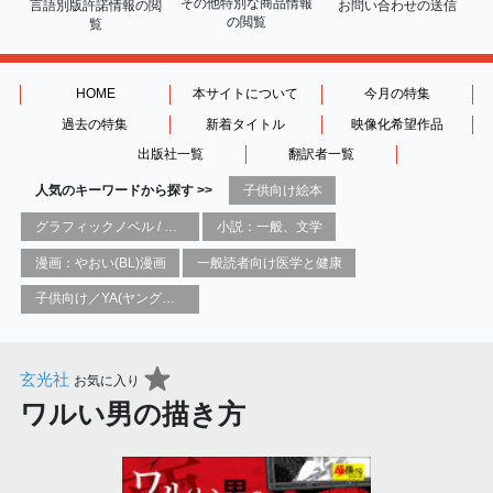
その他特別な商品情報
言語別版許諾情報の
閲
お問い合わせの送信
の閲覧
覧
HOME
本サイトについて
今月の特集
過去の特集
新着タイトル
映像化希望作品
出版社一覧
翻訳者一覧
人気のキーワードから探す >>
子供向け絵本
グラフィックノベル / コミックブック / 漫画：スタイル / 伝統
小説：一般、文学
漫画：やおい(BL)漫画
一般読者向け医学と健康
子供向け／YA(ヤングアダルト)向け一般：芸術&芸術家
玄光社
お気に入り
ワルい男の描き方