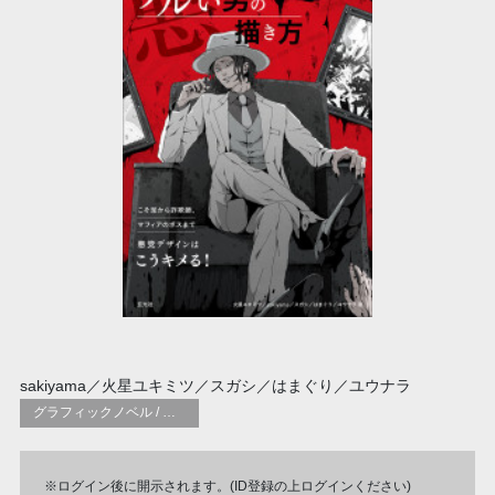
sakiyama／火星ユキミツ／スガシ／はまぐり／ユウナラ
グラフィックノベル / コミックブック / 漫画：スタイル / 伝統
※ログイン後に開示されます。(ID登録の上ログインください)