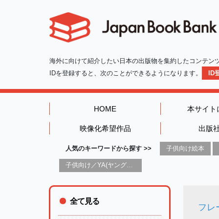
海外に向けて紹介したい日本の出版物を集約したコンテン
IDを登録すると、次のことができるようになります。
I
HOME
本サイト
映像化希望作品
出版
人気のキーワードから探す >>
子供向け絵本
子供向け／YA(ヤングアダルト)向け一般：芸術&芸術家
全て見る
フレ