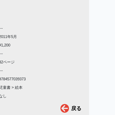
---
2011年5月
¥1,200
---
32ページ
---
9784577039373
児童書 > 絵本
なし
戻る