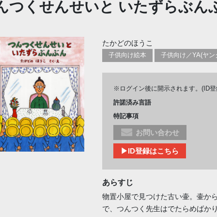
んつくせんせいと いたずらぶん
たかどのほうこ
子供向け絵本
※ログイン後に開示されます。(ID
許諾済み言語
特記事項
お問い合わせ
▶ID登録はこちら
あらすじ
物置小屋で見つけた古い壷。壷か
で、つんつく先生はでたらめばか