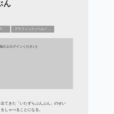
ぶん
子供向け／YA(ヤングアダルト)向け一般：芸術&芸術家
グラフィックノベル / コミックブック / 漫画：スタイル / 伝統
登録の上ログインください)
ら出てきた「いたずらぶんぶん」のせい
りをしゃべることになる。