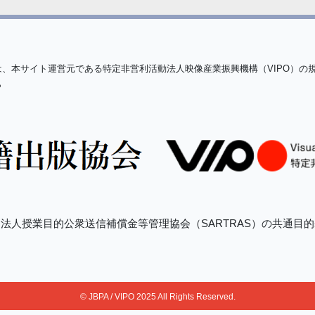
は、本サイト運営元である特定非営利活動法人映像産業振興機構（VIPO）の
ら
法人授業目的公衆送信補償金等管理協会（SARTRAS）の共通目
© JBPA / VIPO 2025 All Rights Reserved.