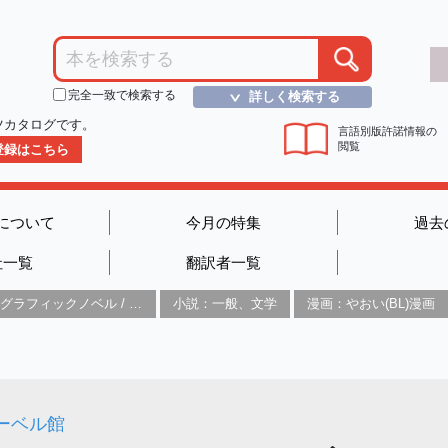
完全一致で検索する
詳しく検索する
＞
ツカタログです。
言語別版許諾情報の
閲覧
D登録はこちら
について
今月の特集
過去
社一覧
翻訳者一覧
グラフィックノベル / コミックブック / 漫画：スタイル / 伝統
小説：一般、文学
漫画：やおい(BL)漫画
ーベル館