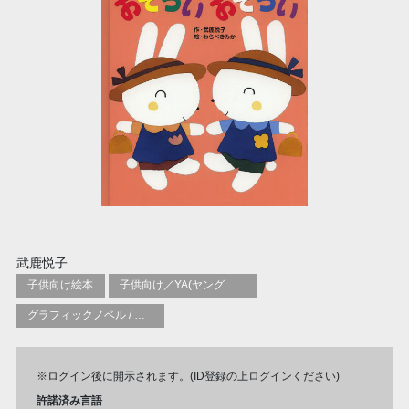
武鹿悦子
子供向け絵本
子供向け／YA(ヤングアダルト)向け一般：芸術&芸術家
グラフィックノベル / コミックブック / 漫画：スタイル / 伝統
※ログイン後に開示されます。(ID登録の上ログインください)
許諾済み言語