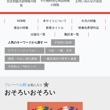
その他特別な商品情報
言語別版許諾情報の
閲
お問い合わせの送信
の閲覧
覧
HOME
本サイトについて
今月の特集
過去の特集
新着タイトル
映像化希望作品
出版社一覧
翻訳者一覧
人気のキーワードから探す >>
子供向け絵本
グラフィックノベル / コミックブック / 漫画：スタイル / 伝統
小説：一般、文学
漫画：やおい(BL)漫画
一般読者向け医学と健康
子供向け／YA(ヤングアダルト)向け一般：芸術&芸術家
フレーベル館
お気に入り
おそろいおそろい