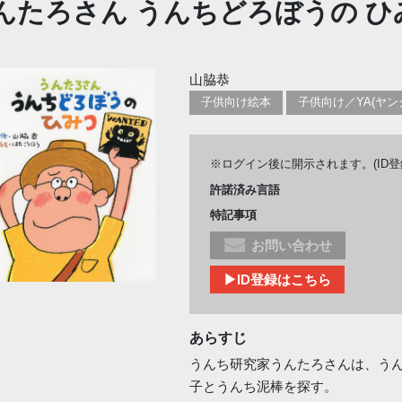
んたろさん うんちどろぼうの ひ
山脇恭
子供向け絵本
※ログイン後に開示されます。(ID
許諾済み言語
特記事項
お問い合わせ
▶ID登録はこちら
あらすじ
うんち研究家うんたろさんは、う
子とうんち泥棒を探す。