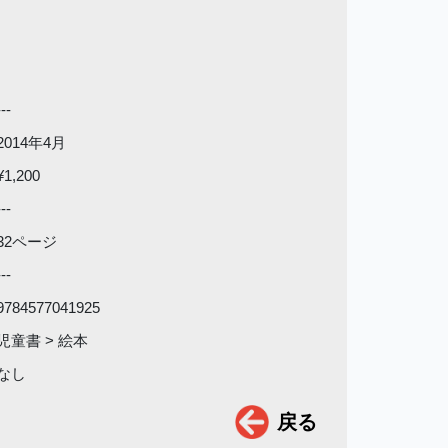
---
2014年4月
¥1,200
---
32ページ
---
9784577041925
児童書 > 絵本
なし
戻る