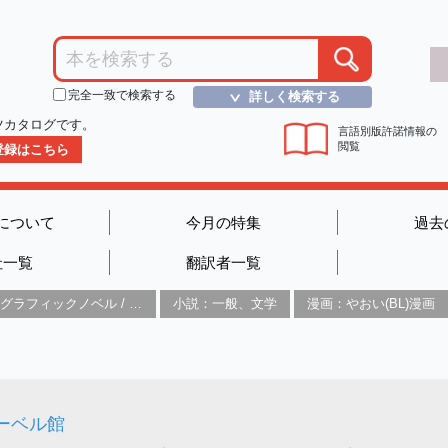
完全一致で検索する
詳しく検索する
＞
ツカタログです。
言語別版許諾情報の
閲覧
D登録はこちら
について
今月の特集
過去
社一覧
翻訳者一覧
グラフィックノベル / コミックブック / 漫画：スタイル / 伝統
小説：一般、文学
漫画：やおい(BL)漫画
ーベル館