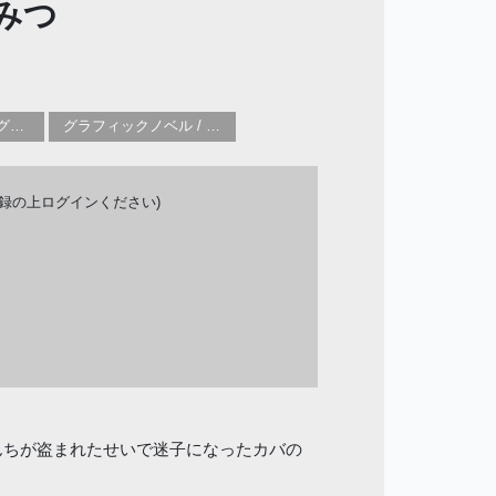
みつ
子供向け／YA(ヤングアダルト)向け一般：芸術&芸術家
グラフィックノベル / コミックブック / 漫画：スタイル / 伝統
登録の上ログインください)
んちが盗まれたせいで迷子になったカバの