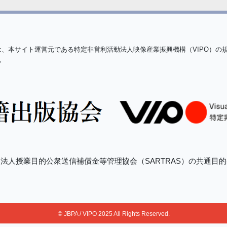
は、本サイト運営元である特定非営利活動法人映像産業振興機構（VIPO）の
ら
法人授業目的公衆送信補償金等管理協会（SARTRAS）の共通目
© JBPA / VIPO 2025 All Rights Reserved.