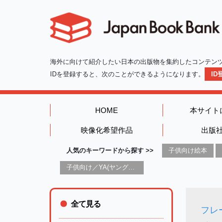
海外に向けて紹介したい日本の出版物を集約したコンテン
IDを登録すると、次のことができるようになります。
I
HOME
本サイト
映像化希望作品
出版
人気のキーワードから探す >>
子供向け絵本
子供向け／YA(ヤングアダルト)向け一般：芸術&芸術家
全て見る
フレ