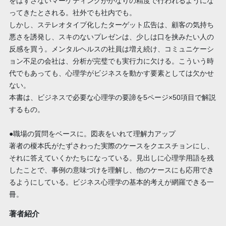
をはずさないマーケティングがかなりの精度で行われるようにな
ってきたとされる。社外でも社内でも。
しかし、ステレオタイプ化したターゲット広告は、顧客の気持ち
悪さを誘発し、スキのないプレゼンは、少しは口を挟みたい人の
反感を買う。メンタルヘルスの社員は増え続け、コミュニケーシ
ョン不足の会社は、分析が完璧でも実行力に欠ける。こういう時
代でもあっても、心理学がビジネスを動かす要素としては欠かせ
ない。
本書は、ビジネスで必要な心理学の要諦を5ページ×50項目で解説
するもの。
●職場の質問をベースに。図表をいれて理解力アップ
著者の榎本氏がたずさわった実際のケースをクエスチョンにし、
それに答えていくかたちになっている。見出しに心理学用語を残
したことで、事例の意味づけを理解し、他のケースにも応用でき
るようにしている。ビジネス心理学の基本的考えが網羅できる一
冊。
著者紹介