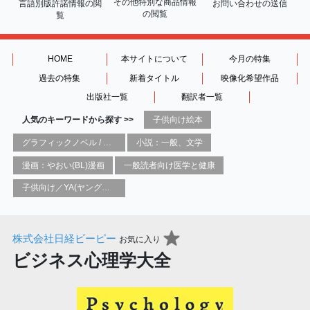
その他特別な商品情報
言語別版許諾情報の
閲
お問い合わせの送信
の閲覧
覧
HOME
本サイトについて
今月の特集
過去の特集
新着タイトル
映像化希望作品
出版社一覧
翻訳者一覧
人気のキーワードから探す >>
子供向け絵本
グラフィックノベル / コミックブック / 漫画：スタイル / 伝統
小説：一般、文学
漫画：やおい(BL)漫画
一般読者向け医学と健康
子供向け／YA(ヤングアダルト)向け一般：芸術&芸術家
株式会社日経ビーピー
お気に入り
ビジネス心理学大全