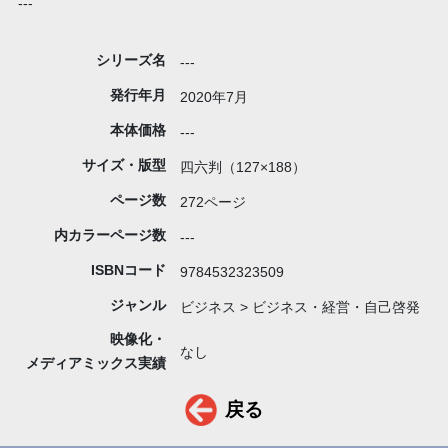
---
シリーズ名
---
発行年月
2020年7月
本体価格
---
サイズ・版型
四六判（127×188）
ページ数
272ページ
内カラーページ数
---
ISBNコード
9784532323509
ジャンル
ビジネス > ビジネス・経営・自己啓発
映像化・
なし
メディアミックス実績
戻る