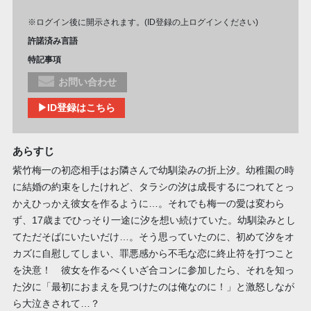
※ログイン後に開示されます。(ID登録の上ログインください)
許諾済み言語
特記事項
お問い合わせ
▶ID登録はこちら
あらすじ
紫竹梅一の初恋相手はお隣さんで幼馴染みの折上汐。幼稚園の時
に結婚の約束をしたけれど、タラシの汐は成長するにつれてとっ
かえひっかえ彼女を作るように…。それでも梅一の愛は変わら
ず、17歳までひっそり一途に汐を想い続けていた。幼馴染みとし
てただそばにいたいだけ…。そう思っていたのに、初めて汐をオ
カズに自慰してしまい、罪悪感から不毛な恋に終止符を打つこと
を決意！ 彼女を作るべくいざ合コンに参加したら、それを知っ
た汐に「最初におまえを見つけたのは俺なのに！」と激怒しなが
ら大泣きされて…？