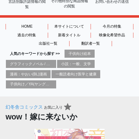
その他特別な商品情報
言語別版許諾情報の
閲
お問い合わせの送信
の閲覧
覧
HOME
本サイトについて
今月の特集
過去の特集
新着タイトル
映像化希望作品
出版社一覧
翻訳者一覧
人気のキーワードから探す >>
子供向け絵本
グラフィックノベル / コミックブック / 漫画：スタイル / 伝統
小説：一般、文学
漫画：やおい(BL)漫画
一般読者向け医学と健康
子供向け／YA(ヤングアダルト)向け一般：芸術&芸術家
幻冬舎コミックス
お気に入り
wow！嫁に来ないか