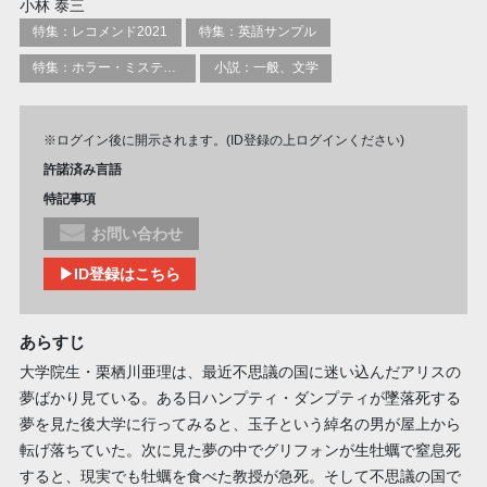
小林 泰三
特集：レコメンド2021
特集：英語サンプル
特集：ホラー・ミステリー
小説：一般、文学
※ログイン後に開示されます。(ID登録の上ログインください)
許諾済み言語
特記事項
お問い合わせ
▶ID登録はこちら
あらすじ
大学院生・栗栖川亜理は、最近不思議の国に迷い込んだアリスの
夢ばかり見ている。ある日ハンプティ・ダンプティが墜落死する
夢を見た後大学に行ってみると、玉子という綽名の男が屋上から
転げ落ちていた。次に見た夢の中でグリフォンが生牡蠣で窒息死
すると、現実でも牡蠣を食べた教授が急死。そして不思議の国で