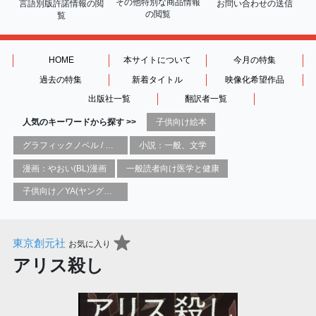
その他特別な商品情報
言語別版許諾情報の
閲
お問い合わせの送信
の閲覧
覧
HOME
本サイトについて
今月の特集
過去の特集
新着タイトル
映像化希望作品
出版社一覧
翻訳者一覧
人気のキーワードから探す >>
子供向け絵本
グラフィックノベル / コミックブック / 漫画：スタイル / 伝統
小説：一般、文学
漫画：やおい(BL)漫画
一般読者向け医学と健康
子供向け／YA(ヤングアダルト)向け一般：芸術&芸術家
東京創元社
お気に入り
アリス殺し