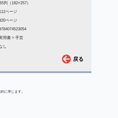
B5判（182×257）
112ページ
320ページ
9784074523054
実用書 > 手芸
なし
戻る
規約に準じます。