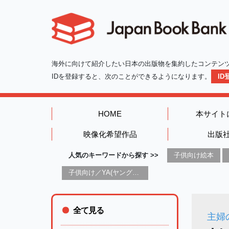
海外に向けて紹介したい日本の出版物を集約したコンテン
IDを登録すると、次のことができるようになります。
I
HOME
本サイト
映像化希望作品
出版
人気のキーワードから探す >>
子供向け絵本
子供向け／YA(ヤングアダルト)向け一般：芸術&芸術家
全て見る
主婦