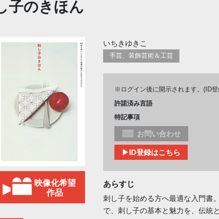
し子のきほん
いちきゆきこ
手芸、装飾芸術＆工芸
※ログイン後に開示されます。(ID
許諾済み言語
特記事項
お問い合わせ
▶ID登録はこちら
映像化希望
あらすじ
作品
刺し子を始める方へ最適な入門書
で、刺し子の基本と魅力を、伝統と