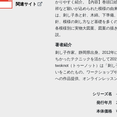
かりやすく紹介。【内容】巻頭口絵
関連サイト
祥など願いが込められた模様の由
は、刺し子糸と針、木綿。下準備
針、模様の刺し方など基礎を多くの
各模様別に実物大図案、図案の描
説。
著者紹介
刺し子作家。静岡県出身。2012
ちかったテクニックを活かして20
twoknot（トゥーノット）は「刺
いをこめたもの。ワークショップ
への作品提供、オンラインレッス
シリーズ名
発行年月
本体価格