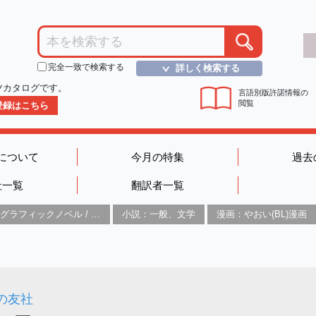
完全一致で検索する
詳しく検索する
＞
ツカタログです。
言語別版許諾情報の
閲覧
D登録はこちら
について
今月の特集
過去
社一覧
翻訳者一覧
グラフィックノベル / コミックブック / 漫画：スタイル / 伝統
小説：一般、文学
漫画：やおい(BL)漫画
の友社