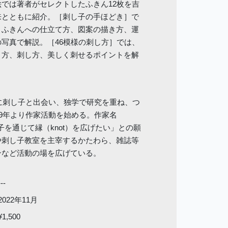
では著者がセレクトしたふきん12枚を吉
来とともに紹介。［刺し子の手ほどき］で
、ふきんへの仕立て方、図案の描き方、運
写真で解説。［46模様の刺し方］では、
き方、刺し方、美しく刺せるポイントを解
年に刺し子と出会い、独学で研究を重ね、つ
19年より作家活動を始める。作家名
し子を通じて縁（knot）を広げたい」との願
や刺し子教室を主宰するかたわら、雑誌等
ンなど活動の場を広げている。
---
2022年11月
¥1,500