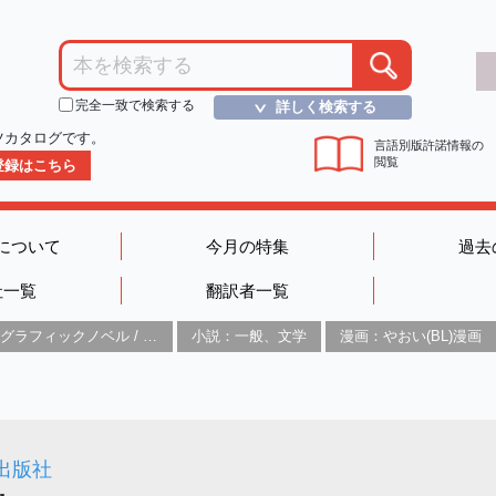
完全一致で検索する
詳しく検索する
＞
ツカタログです。
言語別版許諾情報の
閲覧
D登録はこちら
について
今月の特集
過去
社一覧
翻訳者一覧
グラフィックノベル / コミックブック / 漫画：スタイル / 伝統
小説：一般、文学
漫画：やおい(BL)漫画
出版社