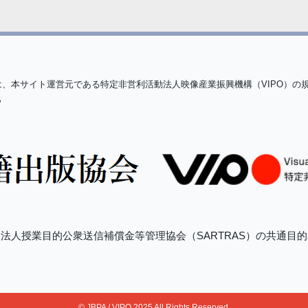
は、本サイト運営元である特定非営利活動法人映像産業振興機構（VIPO）の
ら
法人授業目的公衆送信補償金等管理協会（SARTRAS）の共通目
© JBPA / VIPO 2025 All Rights Reserved.