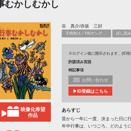
事むかしむかし
谷 真介/赤坂 三好
子供向け／YA(ヤングアダルト)向けのフィクション：民話
試し読
※ログイン後に開示されます。(ID
許諾済み言語
特記事項
お問い合わせ
▶ID登録はこちら
映像化希望
あらすじ
作品
昔から一年に一度、決まった日に
年中行事は、いつごろ、どのよう