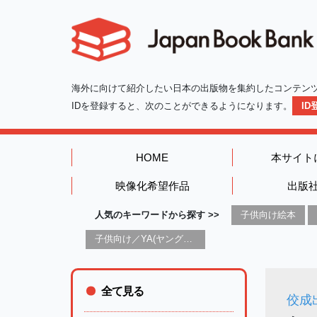
海外に向けて紹介したい日本の出版物を集約したコンテン
IDを登録すると、次のことができるようになります。
I
HOME
本サイト
映像化希望作品
出版
人気のキーワードから探す >>
子供向け絵本
子供向け／YA(ヤングアダルト)向け一般：芸術&芸術家
全て見る
佼成