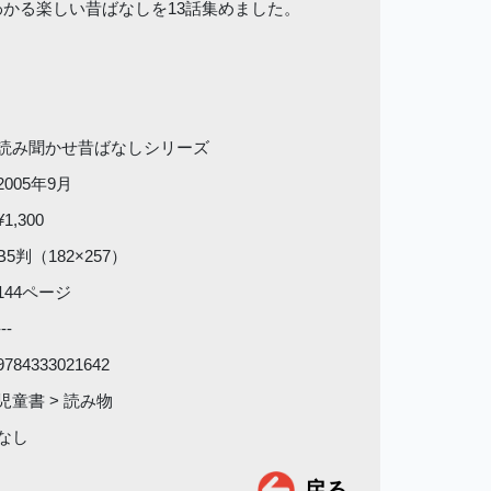
かる楽しい昔ばなしを13話集めました。
読み聞かせ昔ばなしシリーズ
2005年9月
¥1,300
B5判（182×257）
144ページ
---
9784333021642
児童書 > 読み物
なし
戻る