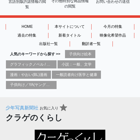
その他特別な商品情報
言語別版許諾情報の
閲
お問い合わせの送信
の閲覧
覧
HOME
本サイトについて
今月の特集
過去の特集
新着タイトル
映像化希望作品
出版社一覧
翻訳者一覧
人気のキーワードから探す >>
子供向け絵本
グラフィックノベル / コミックブック / 漫画：スタイル / 伝統
小説：一般、文学
漫画：やおい(BL)漫画
一般読者向け医学と健康
子供向け／YA(ヤングアダルト)向け一般：芸術&芸術家
少年写真新聞社
お気に入り
クラゲのくらし