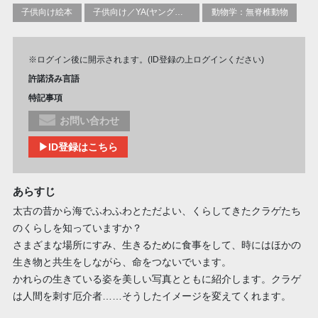
子供向け絵本
子供向け／YA(ヤングアダルト)向け一般：自然、動物、自然界
動物学：無脊椎動物
※ログイン後に開示されます。(ID登録の上ログインください)
許諾済み言語
特記事項
お問い合わせ
▶ID登録はこちら
あらすじ
太古の昔から海でふわふわとただよい、くらしてきたクラゲたち
のくらしを知っていますか？
さまざまな場所にすみ、生きるために食事をして、時にはほかの
生き物と共生をしながら、命をつないでいます。
かれらの生きている姿を美しい写真とともに紹介します。クラゲ
は人間を刺す厄介者……そうしたイメージを変えてくれます。