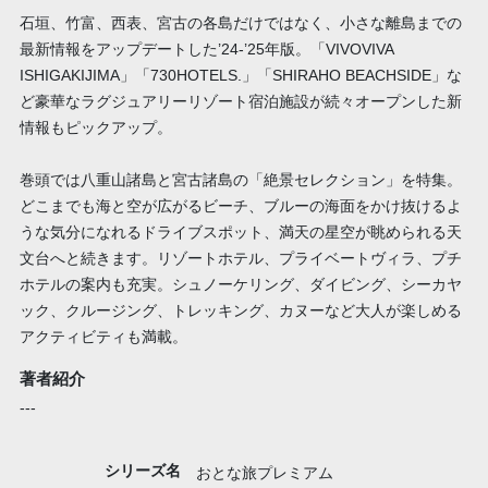
石垣、竹富、西表、宮古の各島だけではなく、小さな離島までの
最新情報をアップデートした’24-’25年版。「VIVOVIVA
ISHIGAKIJIMA」「730HOTELS.」「SHIRAHO BEACHSIDE」な
ど豪華なラグジュアリーリゾート宿泊施設が続々オープンした新
情報もピックアップ。
巻頭では八重山諸島と宮古諸島の「絶景セレクション」を特集。
どこまでも海と空が広がるビーチ、ブルーの海面をかけ抜けるよ
うな気分になれるドライブスポット、満天の星空が眺められる天
文台へと続きます。リゾートホテル、プライベートヴィラ、プチ
ホテルの案内も充実。シュノーケリング、ダイビング、シーカヤ
ック、クルージング、トレッキング、カヌーなど大人が楽しめる
アクティビティも満載。
著者紹介
---
シリーズ名
おとな旅プレミアム