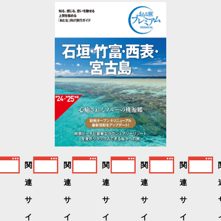
関
関
関
関
関
連
連
連
連
連
サ
サ
サ
サ
サ
イ
イ
イ
イ
イ