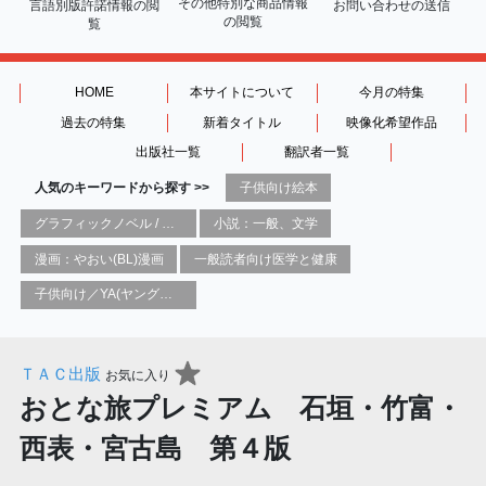
その他特別な商品情報
言語別版許諾情報の
閲
お問い合わせの送信
の閲覧
覧
HOME
本サイトについて
今月の特集
過去の特集
新着タイトル
映像化希望作品
出版社一覧
翻訳者一覧
人気のキーワードから探す >>
子供向け絵本
グラフィックノベル / コミックブック / 漫画：スタイル / 伝統
小説：一般、文学
漫画：やおい(BL)漫画
一般読者向け医学と健康
子供向け／YA(ヤングアダルト)向け一般：芸術&芸術家
ＴＡＣ出版
お気に入り
おとな旅プレミアム 石垣・竹富・
西表・宮古島 第４版