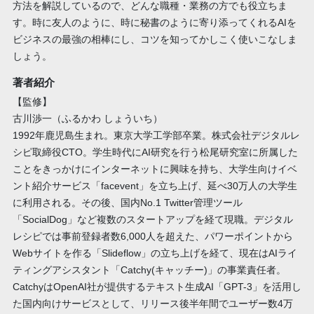
方法を解説しているので、どんな職種・業務の方でも役立ちま
す。時に友人のように、時に秘書のように寄り添ってくれるAIを
ビジネスの最強の相棒にし、コツを知ってかしこく使いこなしま
しょう。
著者紹介
【監修】
古川渉一（ふるかわ しょういち）
1992年鹿児島生まれ。東京大学工学部卒業。株式会社デジタルレ
シピ取締役CTO。学生時代にAI研究を行う松尾研究室に所属した
ことをきっかけにインターネットに興味を持ち、大学生向けイベ
ント紹介サービス「facevent」を立ち上げ、延べ30万人の大学生
に利用される。その後、国内No.1 Twitter管理ツール
「SocialDog」など複数のスタートアップを経て現職。デジタル
レシピでは事前登録者数6,000人を超えた、パワーポイントから
Webサイトを作る「Slideflow」の立ち上げを経て、現在はAIライ
ティングアシスタント「Catchy(キャッチー)」の事業責任者。
CatchyはOpenAI社が提供するテキスト生成AI「GPT-3」を活用し
た国内向けサービスとして、リリース後半年間でユーザー数4万