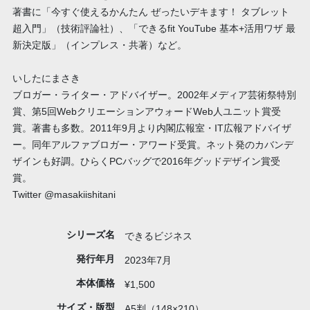
著書に「今すぐ使えるかんたん ぜったいデキます！ タブレット
超入門」（技術評論社）、「できるfit YouTube 基本+活用ワザ 最
新決定版」（インプレス・共著）など。
いしたにまさき
ブロガー・ライター・アドバイザー。2002年メディア芸術祭特別
賞、第5回WebクリエーションアウォードWeb人ユニット賞受
賞。著書も多数。2011年9月より内閣広報室・IT広報アドバイザ
ー。同年アルファブロガー・アワード受賞。ネット発のカバンデ
ザインも好調。ひらくPCバッグで2016年グッドデザイン賞受
賞。
Twitter @masakiishitani
シリーズ名
できるビジネス
発行年月
2023年7月
本体価格
¥1,500
サイズ・版型
A5判（148×210）