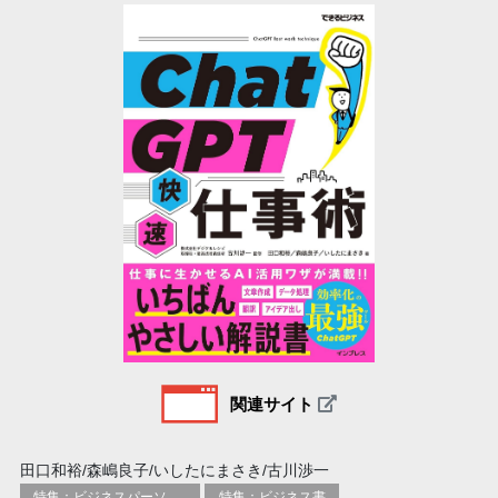
関連サイト
田口和裕/森嶋良子/いしたにまさき/古川渉一
特集：ビジネスパーソン必携の一冊
特集：ビジネス書