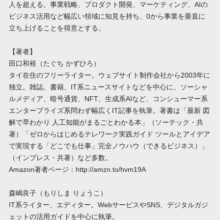
人を超える。事業戦略、プロダクト開発、マーケティング、AIの
ビジネス活用など幅広い領域に知見を持ち、0から事業を垂直に
立ち上げることを得意とする。
【著者】
田口和裕（たぐち かずひろ）
タイ在住のフリーライター。ウェブサイト制作会社から2003年に
独立。雑誌、書籍、IT系ニュースサイトなどを中心に、ソーシャ
ルメディア、暗号通貨、NFT、生成系AIなど、コンシューマー系
エンタープライズ系問わず幅広くIT記事を執筆。著書は「最新 図
解で早わかり 人工知能がまるごとわかる本」（ソーテック・共
著）「ゼロからはじめるテレワーク実践ガイド ツールとアイデア
で実現する「どこでも仕事」完全ノウハウ（できるビジネス）」
（インプレス・共著）など多数。
Amazon著者ページ：http://amzn.to/hvm19A
森嶋良子（もりしま りょうこ）
IT系ライター、エディター。WebサービスやSNS、デジタルガジ
ェットの活用ガイドを中心に執筆。