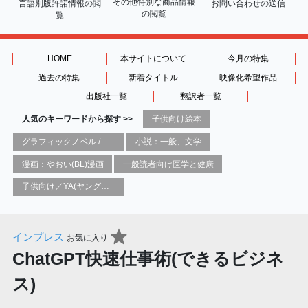
その他特別な商品情報
言語別版許諾情報の
閲
お問い合わせの送信
の閲覧
覧
HOME
本サイトについて
今月の特集
過去の特集
新着タイトル
映像化希望作品
出版社一覧
翻訳者一覧
人気のキーワードから探す >>
子供向け絵本
グラフィックノベル / コミックブック / 漫画：スタイル / 伝統
小説：一般、文学
漫画：やおい(BL)漫画
一般読者向け医学と健康
子供向け／YA(ヤングアダルト)向け一般：芸術&芸術家
インプレス
お気に入り
ChatGPT快速仕事術(できるビジネ
ス)