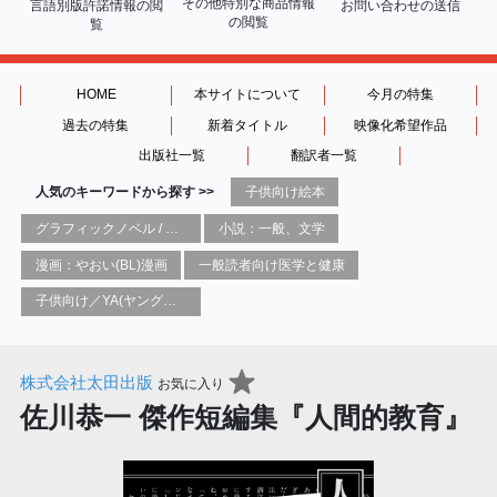
その他特別な商品情報
言語別版許諾情報の
閲
お問い合わせの送信
の閲覧
覧
HOME
本サイトについて
今月の特集
過去の特集
新着タイトル
映像化希望作品
出版社一覧
翻訳者一覧
人気のキーワードから探す >>
子供向け絵本
グラフィックノベル / コミックブック / 漫画：スタイル / 伝統
小説：一般、文学
漫画：やおい(BL)漫画
一般読者向け医学と健康
子供向け／YA(ヤングアダルト)向け一般：芸術&芸術家
株式会社太田出版
お気に入り
佐川恭一 傑作短編集『人間的教育』