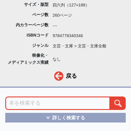
サイズ・版型
四六判（127×188）
ページ数
260ページ
内カラーページ数
---
ISBNコード
9784778340346
ジャンル
文芸・文庫 > 文芸・文庫全般
映像化・
なし
メディアミックス実績
戻る
詳しく検索する
＞