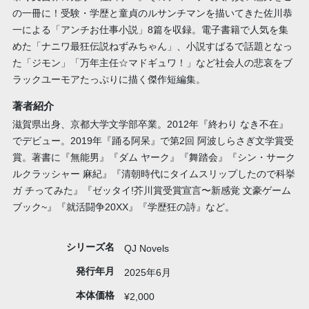
の一冊に！受験・学歴と童貞のルサンチマンを描いてきた佐川恭
一による「アンチお仕事小説」8篇を収録。電子書籍で人気を集
めた「ナニワ最狂伝説ねずみちゃん」、小説すばるで話題となっ
た「ジモン」「万年主任☆マドギュワ！」など社会人の悲哀をブ
ラックユーモアたっぷりに描く傑作短編集。
著者紹介
滋賀県出身、京都大学文学部卒業。2012年『終わり なき不在』
でデビュー。2019年『踊る阿呆』で第2回 阿波しらさぎ文学賞受
賞。著書に『無能男』『ダム ヤーク』『舞踏会』『シン・サーク
ルクラッシャー 麻紀』『清朝時代にタイムスリップしたので科挙
ガ チってみた』『ゼッタイ!芥川賞受賞宣言〜新感覚 文豪ゲーム
ブック~』『就活闘争20XX』『学歴狂の詩』など。
シリーズ名
QJ Novels
発行年月
2025年6月
本体価格
¥2,000