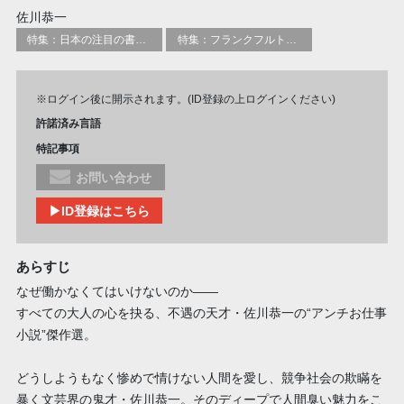
佐川恭一
特集：日本の注目の書き手たち
特集：フランクフルト2025
※ログイン後に開示されます。(ID登録の上ログインください)
許諾済み言語
特記事項
お問い合わせ
▶ID登録はこちら
あらすじ
なぜ働かなくてはいけないのか――
すべての大人の心を抉る、不遇の天才・佐川恭一の“アンチお仕事
小説”傑作選。
どうしようもなく惨めで情けない人間を愛し、競争社会の欺瞞を
暴く文芸界の鬼才・佐川恭一。そのディープで人間臭い魅力をこ