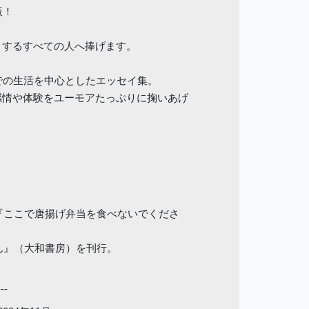
版！
りするすべての人へ捧げます。
での生活を中心としたエッセイ集。
感情や体験をユーモアたっぷりに掬いあげ
て『ここで唐揚げ弁当を食べないでくださ
らん』（大和書房）を刊行。
---