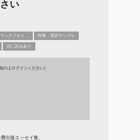
ださい
特集：フランクフルト2025
特集：英語サンプル
試し読みあり
登録の上ログインください)
自費出版エッセイ集、