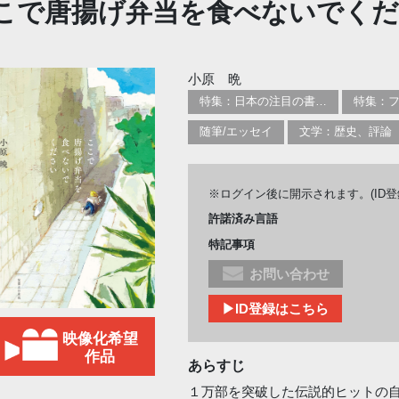
こで唐揚げ弁当を食べないでく
小原 晩
特集：日本の注目の書き手たち
随筆/エッセイ
文学：歴史、評論
※ログイン後に開示されます。(ID
許諾済み言語
特記事項
お問い合わせ
▶ID登録はこちら
映像化希望
作品
あらすじ
１万部を突破した伝説的ヒットの