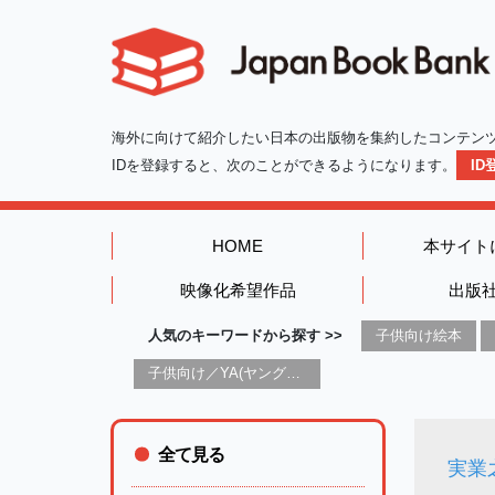
海外に向けて紹介したい日本の出版物を集約したコンテン
IDを登録すると、次のことができるようになります。
I
HOME
本サイト
映像化希望作品
出版
人気のキーワードから探す >>
子供向け絵本
子供向け／YA(ヤングアダルト)向け一般：芸術&芸術家
全て見る
実業