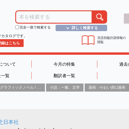
完全一致で検索する
詳しく検索する
＞
ツカタログです。
言語別版許諾情報の
閲覧
D登録はこちら
について
今月の特集
過去
社一覧
翻訳者一覧
グラフィックノベル / コミックブック / 漫画：スタイル / 伝統
小説：一般、文学
漫画：やおい(BL)漫画
之日本社