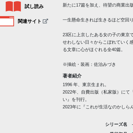
新たに17篇を加え、待望の商業出
試し読み
一生懸命生きれば生きるほど空回
関連サイト
23区に上京したある女の子の東京
せわしない日々からこぼれていく
る文章に心がほぐれる全40篇。
※挿絵・装画：佐治みづき
著者紹介
1996 年、東京生まれ。
2022年、自費出版（私家版）に
い』を刊行。
2023年に『これが生活なのかし
シリーズ名