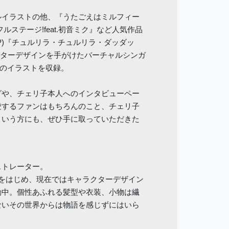
ルイラストの他、『うたごえはミルフィー
ルステージ!feat.初音ミク』など人気作品
P)『チュルリラ・チュルリラ・ダッダッ
クターデザインを手がけたバーチャルシンガ
以上のイラストを収録。
グや、チェリ子本人へのインタビューペー
愛するファンはもちろんのこと、チェリ子
という方にも、ぜひ手に取っていただきた
ストレーター。
作をはじめ、現在ではキャラクターデザイン
動中。個性あふれる髪型や衣装、小物は繊
ないその世界からは物語を感じずにはいら