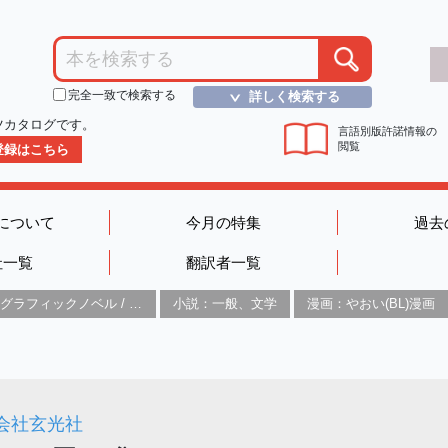
完全一致で検索する
詳しく検索する
＞
ツカタログです。
言語別版許諾情報の
閲覧
D登録はこちら
について
今月の特集
過去
社一覧
翻訳者一覧
グラフィックノベル / コミックブック / 漫画：スタイル / 伝統
小説：一般、文学
漫画：やおい(BL)漫画
会社玄光社