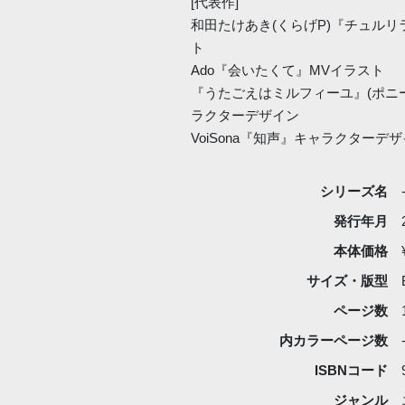
[代表作]
和田たけあき(くらげP)『チュルリ
ト
Ado『会いたくて』MVイラスト
『うたごえはミルフィーユ』(ポニー
ラクターデザイン
VoiSona『知声』キャラクターデ
シリーズ名
発行年月
本体価格
サイズ・版型
ページ数
内カラーページ数
ISBNコード
ジャンル