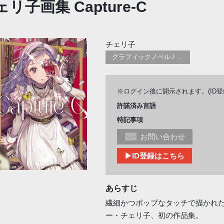
リ子画集 Capture-C
チェリ子
グラフィックノベル / コミックブック / 漫画：スタイル / 伝統
※ログイン後に開示されます。(ID
許諾済み言語
特記事項
お問い合わせ
▶ID登録はこちら
あらすじ
繊細かつポップなタッチで描かれ
ー・チェリ子、初の作品集。