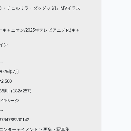
ラ・チュルリラ・ダッダッダ!』MVイラス
キャニオン/2025年テレビアニメ化)キャ
ザイン
---
2025年7月
¥2,500
B5判（182×257）
144ページ
---
9784768330142
エンターテイメント > 画集・写真集