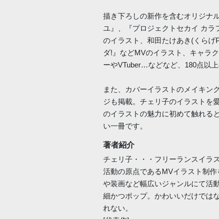
描き下ろしの新作を含むオリジナ
ユ』、『プロジェクトセカイ カラフ
のイラスト、和田たけあき(くらげ
ダ!』などMVのイラスト、キャラ
ーやVTuber…などなど、180点
また、カバーイラストのメイキン
ジも掲載。チェリ子のイラストを
のイラストの魅力に初めて触れる
い一冊です。
著者紹介
チェリ子・・・フリーランスイラ
活動の原点であるMVイラスト制
や装画など幅広いジャンルにて活
細かつポップ。かわいいだけでは
れない。