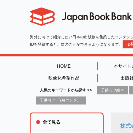
海外に向けて紹介したい日本の出版物を集約したコンテン
IDを登録すると、次のことができるようになります。
I
HOME
本サイト
映像化希望作品
出版
人気のキーワードから探す >>
子供向け絵本
子供向け／YA(ヤングアダルト)向け一般：芸術&芸術家
全て見る
株式