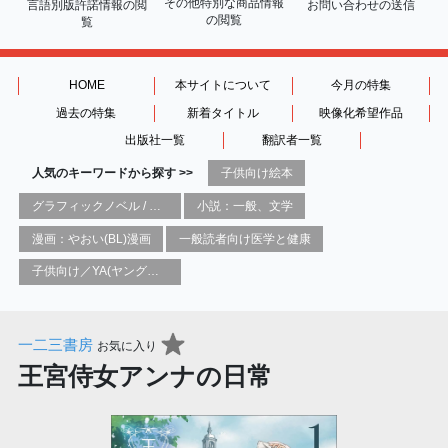
その他特別な商品情報
言語別版許諾情報の
閲
お問い合わせの送信
の閲覧
覧
HOME
本サイトについて
今月の特集
過去の特集
新着タイトル
映像化希望作品
出版社一覧
翻訳者一覧
人気のキーワードから探す >>
子供向け絵本
グラフィックノベル / コミックブック / 漫画：スタイル / 伝統
小説：一般、文学
漫画：やおい(BL)漫画
一般読者向け医学と健康
子供向け／YA(ヤングアダルト)向け一般：芸術&芸術家
一二三書房
お気に入り
王宮侍女アンナの日常