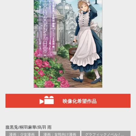
映像化希望作品
腹黒兎/桐羽麻華/烏羽 雨
漫画：少女漫画
漫画：女性向け漫画
グラフィックノベル / コミックブック / 漫画：ファンタジー、奥義秘伝