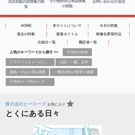
その他特別な商品情報
言語別版許諾情報の
閲
お問い合わせの送信
の閲覧
覧
HOME
本サイトについて
今月の特集
過去の特集
新着タイトル
映像化希望作品
出版社一覧
翻訳者一覧
人気のキーワードから探す >>
子供向け絵本
グラフィックノベル / コミックブック / 漫画：スタイル / 伝統
小説：一般、文学
漫画：やおい(BL)漫画
一般読者向け医学と健康
子供向け／YA(ヤングアダルト)向け一般：芸術&芸術家
株式会社ヒーローズ
お気に入り
とくにある日々