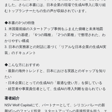
ました。さらに本書には、日本企業の現場で生成AI導入に取り組
むトップランナーたちの生の声が収録されています。
◆本書の3つの特徴
1. 米国最前線のスタートアップ事例をふまえた俯瞰と未来地図
2. 「2つの基礎」「6つの職種」「2つの業種」で整理された、わ
かりやすい構成
3. 日本の実務家との対話に基づく「リアルな日本企業の生成AI実
装」のドキュメント
◆こんな方におすすめ
・最新の海外トレンドと、日本における実践とのギャップを知り
たい
・日本企業にとっての生成AIの「最適な使い方」を探している
・経営者や事業責任者として、生成AIの導入判断を迫られている
著者紹介
NSV Wolf Capitalにて、パートナーとして、シリコンバレーの新
興VCへのファンド投資、スタートアップへの直接投資を担う。エ