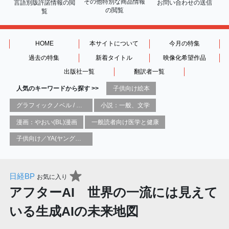
その他特別な商品情報
言語別版許諾情報の
閲
お問い合わせの送信
の閲覧
覧
HOME
本サイトについて
今月の特集
過去の特集
新着タイトル
映像化希望作品
出版社一覧
翻訳者一覧
人気のキーワードから探す >>
子供向け絵本
グラフィックノベル / コミックブック / 漫画：スタイル / 伝統
小説：一般、文学
漫画：やおい(BL)漫画
一般読者向け医学と健康
子供向け／YA(ヤングアダルト)向け一般：芸術&芸術家
日経BP
お気に入り
アフターAI 世界の一流には見えて
いる生成AIの未来地図