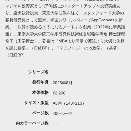
ンジェル投資家として50社以上のスタートアップへ投資実績あ
り。楽天執行役員、東京大学助教を経て、スタンフォード大学の
客員研究員として渡米。米国シリコンバレーでAppGroovesを起
業。「決算が読めるようになるノート」を創業（2022年に事業譲
渡）。東京大学大学院工学系研究科技術経営戦略学専攻 博士課程
修了（工学博士）。著書は『MBAより簡単で英語より大切な決算
を読む習慣』（日経BP）、『テクノロジーの地政学』（共著）
（日経BP）
シリーズ名
---
発行年月
2025年8月
本体価格
¥2,200
サイズ・版型
A5判（148×210）
ページ数
400ページ
内カラーページ数
---