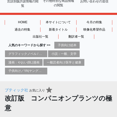
その他特別な商品情報
言語別版許諾情報の
閲
お問い合わせの送信
の閲覧
覧
HOME
本サイトについて
今月の特集
過去の特集
新着タイトル
映像化希望作品
出版社一覧
翻訳者一覧
人気のキーワードから探す >>
子供向け絵本
グラフィックノベル / コミックブック / 漫画：スタイル / 伝統
小説：一般、文学
漫画：やおい(BL)漫画
一般読者向け医学と健康
子供向け／YA(ヤングアダルト)向け一般：芸術&芸術家
ブティック社
お気に入り
改訂版 コンパニオンプランツの極
意