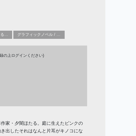
特集：世界を魅了する日本のマンガ
グラフィックノベル / コミックブック / 漫画：スタイル / 伝統
登録の上ログインください)
本作家・夕闇ほたる。庭に生えたピンクの
動き出したそれはなんと片耳がキノコにな