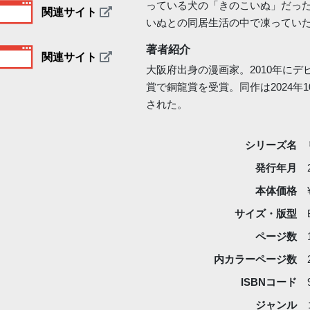
っている犬の「きのこいぬ」だっ
関連サイト
いぬとの同居生活の中で凍ってい
著者紹介
関連サイト
大阪府出身の漫画家。2010年に
賞で銅龍賞を受賞。同作は2024年
された。
シリーズ名
発行年月
本体価格
サイズ・版型
ページ数
内カラーページ数
ISBNコード
ジャンル