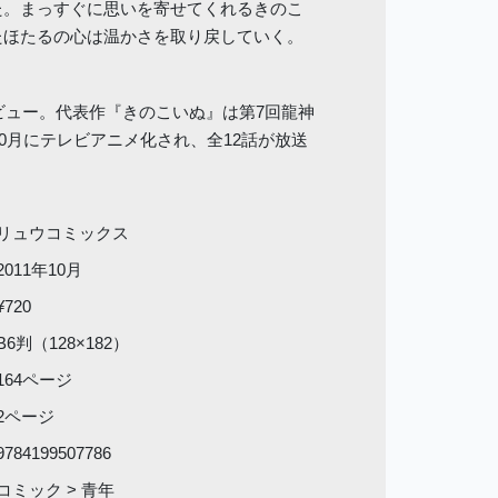
た。まっすぐに思いを寄せてくれるきのこ
たほたるの心は温かさを取り戻していく。
デビュー。代表作『きのこいぬ』は第7回龍神
10月にテレビアニメ化され、全12話が放送
リュウコミックス
2011年10月
¥720
B6判（128×182）
164ページ
2ページ
9784199507786
コミック > 青年