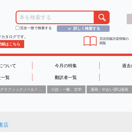
完全一致で検索する
詳しく検索する
＞
ツカタログです。
言語別版許諾情報の
閲覧
D登録はこちら
について
今月の特集
過去
社一覧
翻訳者一覧
グラフィックノベル / コミックブック / 漫画：スタイル / 伝統
小説：一般、文学
漫画：やおい(BL)漫画
書店