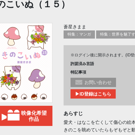
のこいぬ（１５）
蒼星きまま
特集：マンガ
※ログイン後に開示されます。(ID
許諾済み言語
特記事項
お問い合わせ
▶ID登録はこちら
映像化希望
あらすじ
作品
愛犬・はなこを亡くして傷心の絵
きのこを眺めていたらもぞもぞと