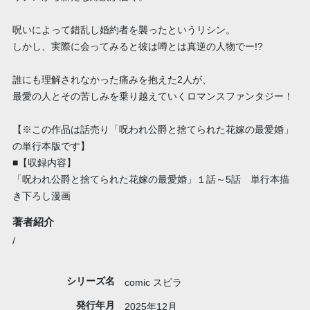
呪いによって錯乱し婚約者を襲ったというリシン。
しかし、実際に会ってみると彼は噂とは真逆の人物でー!?
誰にも理解されなかった痛みを抱えた2人が、
最愛の人とその苦しみを乗り越えていくロマンスファンタジー！
【※この作品は話売り「呪われ公爵と捨てられた花嫁の最愛婚」
の単行本版です】
■【収録内容】
「呪われ公爵と捨てられた花嫁の最愛婚」１話～5話 単行本描
き下ろし漫画
著者紹介
/
シリーズ名
comic スピラ
発行年月
2025年12月