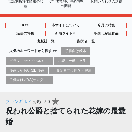
その他特別な商品情報
言語別版許諾情報の
閲
お問い合わせの送信
の閲覧
覧
HOME
本サイトについて
今月の特集
過去の特集
新着タイトル
映像化希望作品
出版社一覧
翻訳者一覧
人気のキーワードから探す >>
子供向け絵本
グラフィックノベル / コミックブック / 漫画：スタイル / 伝統
小説：一般、文学
漫画：やおい(BL)漫画
一般読者向け医学と健康
子供向け／YA(ヤングアダルト)向け一般：芸術&芸術家
ファンギルド
お気に入り
呪われ公爵と捨てられた花嫁の最愛
婚