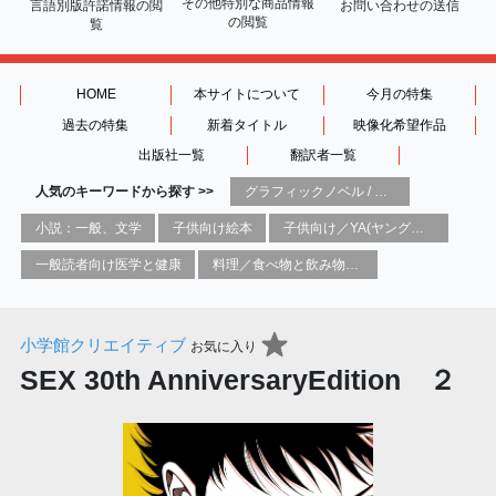
その他特別な商品情報
言語別版許諾情報の
閲
お問い合わせの送信
の閲覧
覧
HOME
本サイトについて
今月の特集
過去の特集
新着タイトル
映像化希望作品
出版社一覧
翻訳者一覧
人気のキーワードから探す >>
グラフィックノベル / コミックブック / 漫画：スタイル / 伝統
小説：一般、文学
子供向け絵本
子供向け／YA(ヤングアダルト)向け一般：芸術&芸術家
一般読者向け医学と健康
料理／食べ物と飲み物／食に関する記述
小学館クリエイティブ
お気に入り
SEX 30th AnniversaryEdition ２