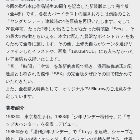
今回の単行本は作品誕生30周年を記念した新装版にして完全版
（全4巻）です。各巻カバーイラストの描きおろしは勿論のこと
「ヤングサンデー」連載時の4色原稿を再現いたします。そして
20数年前、たった2巻しか出ることがなかった特装版『Sex』。そ
の最大の特徴ともいえる、本文に配した贅沢なポイントカラ-をあ
らためて全巻に施します。その他、上條氏自らがシーンを選びリ
ファインしたイラストや、画集『1983SINCE』にも入らなかった
レア画稿も収録いたします。
「音」「時間」「空気」を革新的表現で描き、漫画映像表現の到
達点とも称される傑作『SEX』の完全版をぜひその目で確かめて
いただきたい。
また、全巻購入特典として、オリジナルPV Blu-rayのご用意を予
定しています。
著者紹介
1963年、東京都生まれ。1983年「少年サンデー増刊号」に『モ
ップ★ハンター』を発表しデビュー。
1985年から「週刊少年サンデー」で『To-y』を連載。シャープな
絵と、独自の鋭いセンスが、多くのファンの支持を受ける。代表