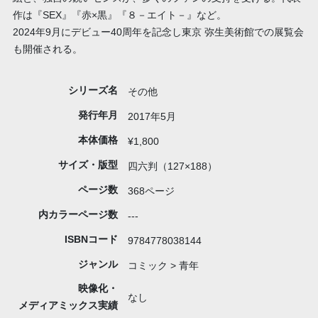
作は『SEX』『赤×黒』『８－エイト－』など。
2024年9月にデビュー40周年を記念し東京 弥生美術館での展覧会
も開催される。
シリーズ名
その他
発行年月
2017年5月
本体価格
¥1,800
サイズ・版型
四六判（127×188）
ページ数
368ページ
内カラーページ数
---
ISBNコード
9784778038144
ジャンル
コミック > 青年
映像化・
なし
メディアミックス実績