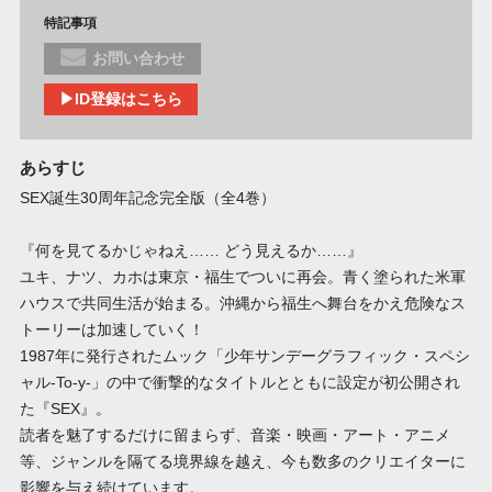
特記事項
お問い合わせ
▶ID登録はこちら
あらすじ
SEX誕生30周年記念完全版（全4巻）
『何を見てるかじゃねえ…… どう見えるか……』
ユキ、ナツ、カホは東京・福生でついに再会。青く塗られた米軍
ハウスで共同生活が始まる。沖縄から福生へ舞台をかえ危険なス
トーリーは加速していく！
1987年に発行されたムック「少年サンデーグラフィック・スペシ
ャル-To-y-」の中で衝撃的なタイトルとともに設定が初公開され
た『SEX』。
読者を魅了するだけに留まらず、音楽・映画・アート・アニメ
等、ジャンルを隔てる境界線を越え、今も数多のクリエイターに
影響を与え続けています。