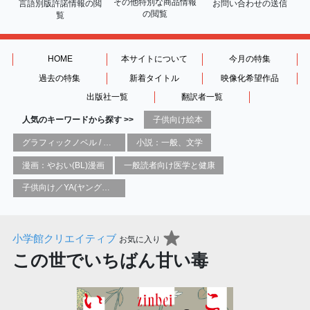
その他特別な商品情報
言語別版許諾情報の
閲
お問い合わせの送信
の閲覧
覧
HOME
本サイトについて
今月の特集
過去の特集
新着タイトル
映像化希望作品
出版社一覧
翻訳者一覧
人気のキーワードから探す >>
子供向け絵本
グラフィックノベル / コミックブック / 漫画：スタイル / 伝統
小説：一般、文学
漫画：やおい(BL)漫画
一般読者向け医学と健康
子供向け／YA(ヤングアダルト)向け一般：芸術&芸術家
小学館クリエイティブ
お気に入り
この世でいちばん甘い毒