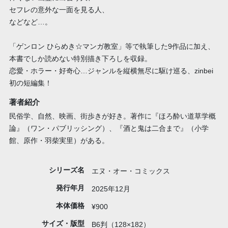
セフレの意外な一面を見る人、
などなど…。
「ゲンロン ひらめき☆マンガ教室」等で執筆した9作品に加え、
本書でしか読めない特別描き下ろしを収録。
恋愛・ホラー・好奇心…ジャンルを縦横無尽に駆け巡る、zinbei
初の短編集！
著者紹介
民俗学、自然、映画、街歩きが好き。著作に『ほろ酔い道草学概
論』（ワン・パブリッシング）、『酒と鬼は二合まで』（小学
館、原作・羽柴実里）がある。
シリーズ名
エヌ・オー・コミックス
発行年月
2025年12月
本体価格
¥900
サイズ・版型
B6判（128×182）