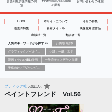
その他特別な商品情報
言語別版許諾情報の
閲
お問い合わせの送信
の閲覧
覧
HOME
本サイトについて
今月の特集
過去の特集
新着タイトル
映像化希望作品
出版社一覧
翻訳者一覧
人気のキーワードから探す >>
子供向け絵本
グラフィックノベル / コミックブック / 漫画：スタイル / 伝統
小説：一般、文学
漫画：やおい(BL)漫画
一般読者向け医学と健康
子供向け／YA(ヤングアダルト)向け一般：芸術&芸術家
ブティック社
お気に入り
ペイントフレンド Vol.56