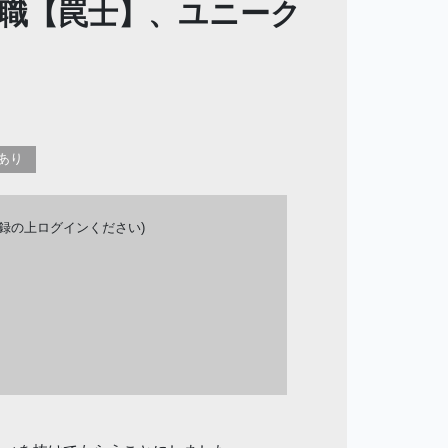
職【罠士】、ユニーク
あり
登録の上ログインください)