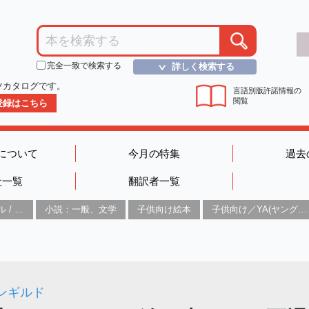
完全一致で検索する
詳しく検索する
＞
ツカタログです。
言語別版許諾情報の
閲覧
D登録はこちら
について
今月の特集
過去
社一覧
翻訳者一覧
グラフィックノベル / コミックブック / 漫画：スタイル / 伝統
小説：一般、文学
子供向け絵本
子供向け／YA(ヤングアダルト)向け一般：芸術&芸術家
ンギルド