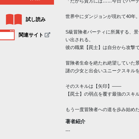
「だから貴方には……今日でパー
世界中にダンジョンが現れて40年
試し読み
S級冒険者パーティに所属する、
関連サイト
い出される。
彼の職業【罠士】は自分から攻撃
冒険者生命を絶たれ絶望していた
謎の少女と出会いユニークスキル
そのスキルは【矢印】――
【罠士】の弱点を覆す最強のスキ
もう一度冒険者への道を歩み始め
著者紹介
---