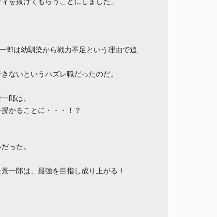
ティを抜けてもらうことにしました」
。
景一郎は幼馴染から戦力不足という理由で追
できないというハズレ職だったのだ。
景一郎は、
を授かることに・・・！？
ルだった。
た景一郎は、最強を目指し成り上がる！