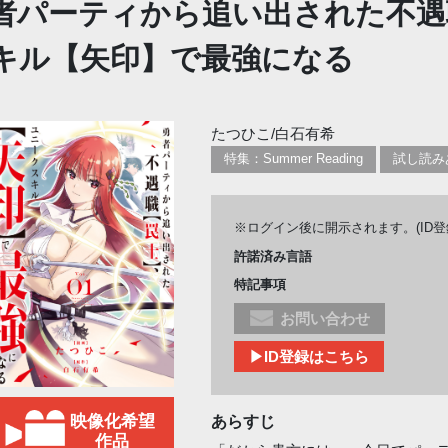
者パーティから追い出された不遇
キル【矢印】で最強になる
たつひこ/白石有希
特集：Summer Reading
試し読み
※ログイン後に開示されます。(ID
許諾済み言語
特記事項
お問い合わせ
▶ID登録はこちら
映像化希望
あらすじ
作品