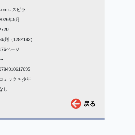
comic スピラ
2026年5月
¥720
B6判（128×182）
176ページ
---
9784910617695
コミック > 少年
なし
戻る