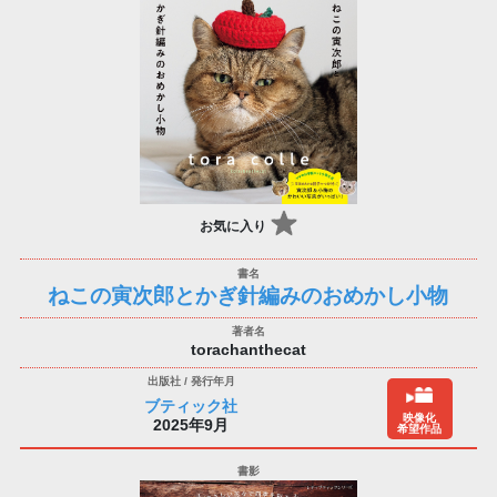
お気に入り
ねこの寅次郎とかぎ針編みのおめかし小物
torachanthecat
ブティック社
映像化
2025年9月
希望作品