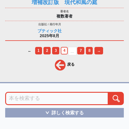
増補改訂版 現代和風の庭
複数著者
ブティック社
2025年8月
←
1
2
3
4
7
8
→
...
戻る
詳しく検索する
＞