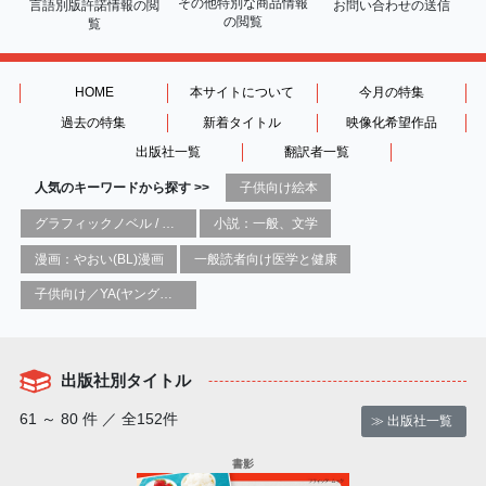
その他特別な商品情報
言語別版許諾情報の
閲
お問い合わせの送信
の閲覧
覧
HOME
本サイトについて
今月の特集
過去の特集
新着タイトル
映像化希望作品
出版社一覧
翻訳者一覧
人気のキーワードから探す >>
子供向け絵本
グラフィックノベル / コミックブック / 漫画：スタイル / 伝統
小説：一般、文学
漫画：やおい(BL)漫画
一般読者向け医学と健康
子供向け／YA(ヤングアダルト)向け一般：芸術&芸術家
出版社別タイトル
61 ～ 80 件 ／ 全152件
≫ 出版社一覧