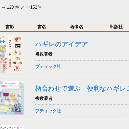
1 ～ 120 件 ／ 全152件
書影
書名
著者名
出版社
ハギレのアイデア
複数著者
ブティック社
柄合わせで遊ぶ 便利なハギレ
複数著者
ブティック社