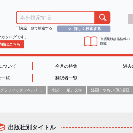
完全一致で検索する
詳しく検索する
＞
ツカタログです。
言語別版許諾情報の
閲覧
D登録はこちら
について
今月の特集
過去
社一覧
翻訳者一覧
グラフィックノベル / コミックブック / 漫画：スタイル / 伝統
小説：一般、文学
漫画：やおい(BL)漫画
出版社別タイトル