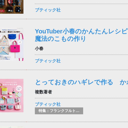
ブティック社
YouTuber小春のかんたんレ
魔法のこもの作り
小春
ブティック社
とっておきのハギレで作る か
複数著者
ブティック社
特集：フランクフルト2025