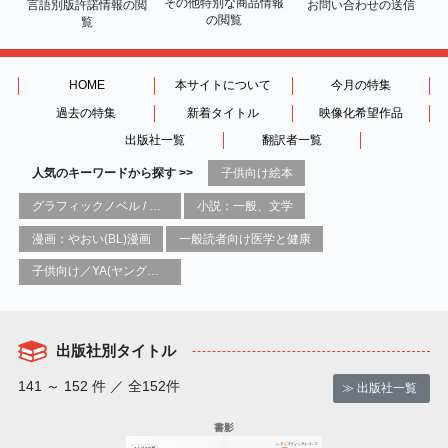
その他特別な商品情報
言語別版許諾情報の
閲
お問い合わせの送信
の閲覧
覧
HOME
本サイトについて
今月の特集
過去の特集
新着タイトル
映像化希望作品
出版社一覧
翻訳者一覧
人気のキーワードから探す >>
子供向け絵本
グラフィックノベル / コミックブック / 漫画：スタイル / 伝統
小説：一般、文学
漫画：やおい(BL)漫画
一般読者向け医学と健康
子供向け／YA(ヤングアダルト)向け一般：芸術&芸術家
出版社別タイトル
141 ～ 152 件 ／ 全152件
≫ 出版社一覧