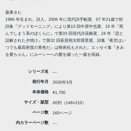
最果タヒ
1986 年生まれ。詩人。2006 年に現代詩手帖賞、07 年21歳で初
詩集『グッドモーニング』により第13 回中原中也賞、15 年『死
んでしまう系のぼくらに』で第33 回現代詩花椿賞、24 年『恋と
誤解された夕焼け』で第32 回萩原朔太郎賞受賞。詩集『夜空はい
つでも最高密度の青色だ』は映画化もされた。エッセイ集『きみ
を愛ちゃん』にルーシーへの愛を綴った一篇を収録。
シリーズ名
---
発行年月
2026年3月
本体価格
¥1,700
サイズ・版型
A5判（148×210）
ページ数
160ページ
内カラーページ数
---