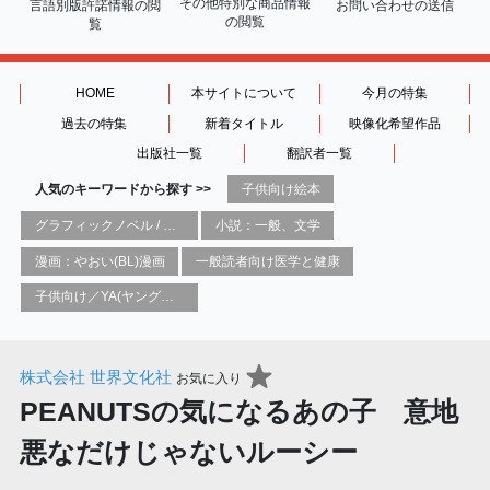
その他特別な商品情報
言語別版許諾情報の
閲
お問い合わせの送信
の閲覧
覧
HOME
本サイトについて
今月の特集
過去の特集
新着タイトル
映像化希望作品
出版社一覧
翻訳者一覧
人気のキーワードから探す >>
子供向け絵本
グラフィックノベル / コミックブック / 漫画：スタイル / 伝統
小説：一般、文学
漫画：やおい(BL)漫画
一般読者向け医学と健康
子供向け／YA(ヤングアダルト)向け一般：芸術&芸術家
株式会社 世界文化社
お気に入り
PEANUTSの気になるあの子 意地
悪なだけじゃないルーシー