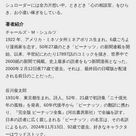
シュローダーには全力片想い中。ときどき「心の相談室」をひら
き、お小遣い稼ぎをしている。
著者紹介
チャールズ・Ｍ・シュルツ
1922 年、アメリカ・ミネソタ州ミネアポリス生まれ。6歳ごろよ
り漫画家を志す。50年27歳のとき「ピーナッツ」の新聞連載を開
始。以来、半世紀にわたり17897話のコミックを描き、世界中で
2600紙の新聞で掲載。史上最多の読者をもつ新聞漫画となった。
2000年２月12日夜77歳で逝去。それは、最終回の日曜版が配達
される前日のことだった。
谷川俊太郎
1931年、東京都生まれ。詩人。52年、21歳で初詩集『ニ十億光
年の孤独』を発表。60年代後半から「ピーナッツ」の翻訳に携わ
り、『完全版 ピーナッツ全集』(河出書房新社）で全編を訳す。
日本の読者に広く親しまれる「ピーナッツ」の名言は、その名訳
によるもの。2024年11月13日、92歳で逝去。好きなキャラクタ
ーはウッドストック。