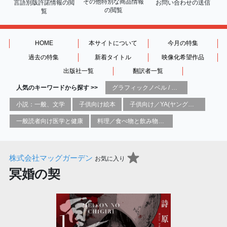
その他特別な商品情報
言語別版許諾情報の
閲
お問い合わせの送信
の閲覧
覧
HOME
本サイトについて
今月の特集
過去の特集
新着タイトル
映像化希望作品
出版社一覧
翻訳者一覧
人気のキーワードから探す >>
グラフィックノベル / コミックブック / 漫画：スタイル / 伝統
小説：一般、文学
子供向け絵本
子供向け／YA(ヤングアダルト)向け一般：芸術&芸術家
一般読者向け医学と健康
料理／食べ物と飲み物／食に関する記述
株式会社マッグガーデン
お気に入り
冥婚の契