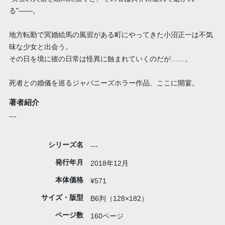
る"――。
地方転勤で冥婚絵馬の風習がある町にやってきた小沼正一は不気
味な少女と出会う。
その日を境に彼の日常は怪異に蝕まれていくのだが……。
死者との婚儀を巡るジャパニーズホラー作品、ここに開宴。
著者紹介
---
シリーズ名
---
発行年月
2018年12月
本体価格
¥571
サイズ・版型
B6判（128×182）
ページ数
160ページ