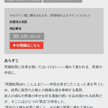
※ログイン後に開示されます。(ID登録の上ログインください)
許諾済み言語
特記事項
お問い合わせ
▶ID登録はこちら
あらすじ
冥婚絵馬に生者を描いてはいけない――連れて逝かれる、死者の
伴侶に。
“冥婚絵馬(めいこんえま)"――伴侶を得ずに亡くなった者を弔うた
め、絵馬に架空の人物との婚儀を描き奉納する風習。
故人の成仏や死後の幸せを祈る遺族の想いを込め描かれる絵馬だ
が、そこにはひとつの“禁忌"が存在した。
“実在の人物を絵馬に描くと、その者は冥界に連れて逝かれ