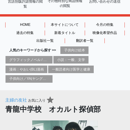
その他特別な商品情報
言語別版許諾情報の
閲
お問い合わせの送信
の閲覧
覧
HOME
本サイトについて
今月の特集
過去の特集
新着タイトル
映像化希望作品
出版社一覧
翻訳者一覧
人気のキーワードから探す >>
子供向け絵本
グラフィックノベル / コミックブック / 漫画：スタイル / 伝統
小説：一般、文学
漫画：やおい(BL)漫画
一般読者向け医学と健康
子供向け／YA(ヤングアダルト)向け一般：芸術&芸術家
主婦の友社
お気に入り
青龍中学校 オカルト探偵部