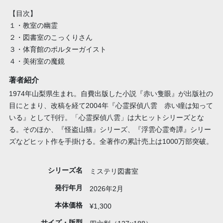
【目次】
１・教室の幽霊
２・図書室のこっくりさん
３・体育館のポルターガイスト
４・美術室の魔鏡
著者紹介
1974年山梨県生まれ。自費出版した小説『赤い隻眼』が出版社の
目にとまり、改稿を経て2004年『心霊探偵八雲 赤い瞳は知って
いる』として刊行。「心霊探偵八雲」は大ヒットシリーズとな
る。そのほか、『怪盗山猫』シリーズ、『浮雲心霊奇譚』シリー
ズなどヒット作を手掛ける。全著作の累計売上は1000万部突破。
シリーズ名
ミステリ図書室
発行年月
2026年2月
本体価格
¥1,300
サイズ・版型