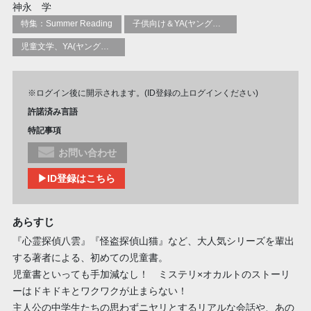
神永 学
特集：Summer Reading
子供向け＆YA(ヤングアダルト)向けのフィクション、実話本
児童文学、YA(ヤングアダルト)文学研究：一般
※ログイン後に開示されます。(ID登録の上ログインください)
許諾済み言語
特記事項
お問い合わせ
▶ID登録はこちら
あらすじ
『心霊探偵八雲』『怪盗探偵山猫』など、大人気シリーズを輩出
する著者による、初めての児童書。
児童書といっても手加減なし！ ミステリ×オカルトのストーリ
ーはドキドキとワクワクが止まらない！
主人公の中学生たちの思わずニヤリとするリアルな会話や、あの