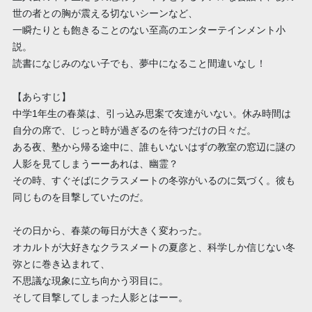
世の者との胸が震える切ないシーンなど、
一瞬たりとも飽きることのない至高のエンターテインメント小
説。
読書になじみのない子でも、夢中になること間違いなし！
【あらすじ】
中学1年生の春菜は、引っ込み思案で友達がいない。休み時間は
自分の席で、じっと時が過ぎるのを待つだけの日々だ。
ある夜、塾から帰る途中に、誰もいないはずの教室の窓辺に謎の
人影を見てしまうーーあれは、幽霊？
その時、すぐそばにクラスメートの冬弥がいるのに気づく。彼も
同じものを目撃していたのだ。
その日から、春菜の毎日が大きく変わった。
オカルトが大好きなクラスメートの夏彦と、科学しか信じない冬
弥とに巻き込まれて、
不思議な現象に立ち向かう羽目に。
そして目撃してしまった人影とはーー。