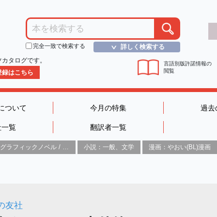
完全一致で検索する
詳しく検索する
＞
ツカタログです。
言語別版許諾情報の
閲覧
D登録はこちら
について
今月の特集
過去
社一覧
翻訳者一覧
グラフィックノベル / コミックブック / 漫画：スタイル / 伝統
小説：一般、文学
漫画：やおい(BL)漫画
の友社