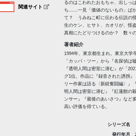
るのはこわれたおもちゃ、出しっ
関連サイト
ち……一見「価値のないもの」ば
て？ うみねこ町に伝わる伝説の
生のケン、ヒサト、カオリが、怪
真相にたどりつけるのか？ 数々
著者紹介
1994年、東京都生まれ。東京大学
「カッパ・ツー」から『名探偵は
『透明人間は密室に潜む』が「202
グ1位。作品に『録音された誘拐
リー作家は語る〈新鋭奮闘編〉』
明人間は密室に潜む』『紅蓮館の
ンサー』『最後のあいさつ』など
高い評価を得ている。
シリーズ名
発行年月