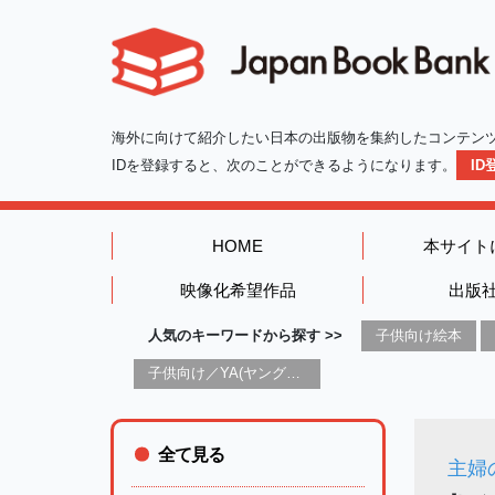
海外に向けて紹介したい日本の出版物を集約したコンテン
IDを登録すると、次のことができるようになります。
I
HOME
本サイト
映像化希望作品
出版
人気のキーワードから探す >>
子供向け絵本
子供向け／YA(ヤングアダルト)向け一般：芸術&芸術家
全て見る
主婦