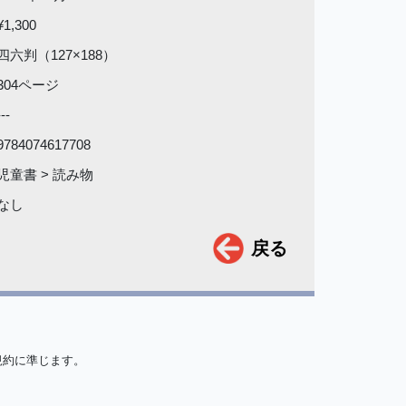
¥1,300
四六判（127×188）
304ページ
---
9784074617708
児童書 > 読み物
なし
戻る
規約に準じます。