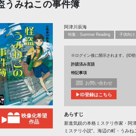
盗うみねこの事件簿
阿津川辰海
特集：Summer Reading
※ログイン後に開示されます。(ID
許諾済み言語
特記事項
お問い合わせ
▶ID登録はこちら
あらすじ
映像化希望
作品
新進気鋭の本格ミステリ作家・阿津
ミステリ小説”。海辺の町・うみね