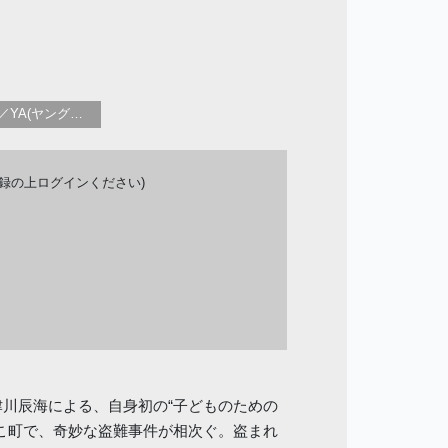
子供向け／YA(ヤングアダルト)向けのフィクション：一般、近現代小説
登録の上ログインください)
川辰海による、自身初の“子どものための
こ町で、奇妙な盗難事件が相次ぐ。盗まれ