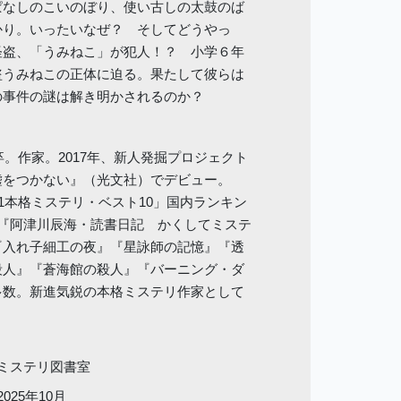
ぱなしのこいのぼり、使い古しの太鼓のば
かり。いったいなぜ？ そしてどうやっ
怪盗、「うみねこ」が犯人！？ 小学６年
盗うみねこの正体に迫る。果たして彼らは
の事件の謎は解き明かされるのか？
卒。作家。2017年、新人発掘プロジェクト
嘘をつかない』（光文社）でデビュー。
1本格ミステリ・ベスト10」国内ランキン
』『阿津川辰海・読書日記 かくしてミステ
『入れ子細工の夜』『星詠師の記憶』『透
殺人』『蒼海館の殺人』『バーニング・ダ
多数。新進気鋭の本格ミステリ作家として
ミステリ図書室
2025年10月