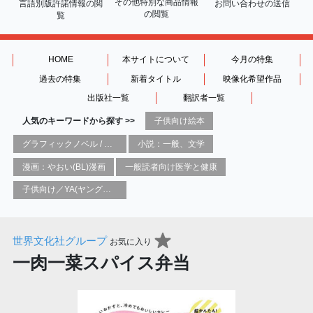
その他特別な商品情報
言語別版許諾情報の
閲
お問い合わせの送信
の閲覧
覧
HOME
本サイトについて
今月の特集
過去の特集
新着タイトル
映像化希望作品
出版社一覧
翻訳者一覧
人気のキーワードから探す >>
子供向け絵本
グラフィックノベル / コミックブック / 漫画：スタイル / 伝統
小説：一般、文学
漫画：やおい(BL)漫画
一般読者向け医学と健康
子供向け／YA(ヤングアダルト)向け一般：芸術&芸術家
世界文化社グループ
お気に入り
一肉一菜スパイス弁当