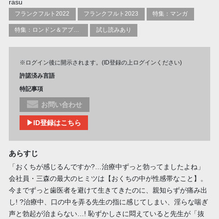
rasu
フランクフルト2022
フランクフルト2023
特集：マンガ
特集：ロンドン＆アブダビブックフェア2026
試し読みあり
※ログイン後に開示されます。(ID登録の上ログインください)
許諾済み言語
特記事項
お問い合わせ
▶ID登録はこちら
あらすじ
「おくちが感じるんですか?…治療中ずっと勃ってましたよね」
会社員・三森の最大のヒミツは【おくちの中が性感帯なこと】。
今までずっと歯医者を避けて生きてきたのに、親知らずが痛み出
し! ?治療中、口の中を弄る先生の指に感じてしまい、淫らな喘ぎ
声と勃起が治まらない…! 恥ずかしさに悶えていると先生が「抜