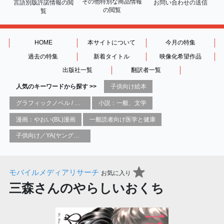
その他特別な商品情報
言語別版許諾情報の
閲
お問い合わせの送信
の閲覧
覧
HOME
本サイトについて
今月の特集
過去の特集
新着タイトル
映像化希望作品
出版社一覧
翻訳者一覧
人気のキーワードから探す >>
子供向け絵本
グラフィックノベル / コミックブック / 漫画：スタイル / 伝統
小説：一般、文学
漫画：やおい(BL)漫画
一般読者向け医学と健康
子供向け／YA(ヤングアダルト)向け一般：芸術&芸術家
モバイルメディアリサーチ
お気に入り
三森さんのやらしいおくち