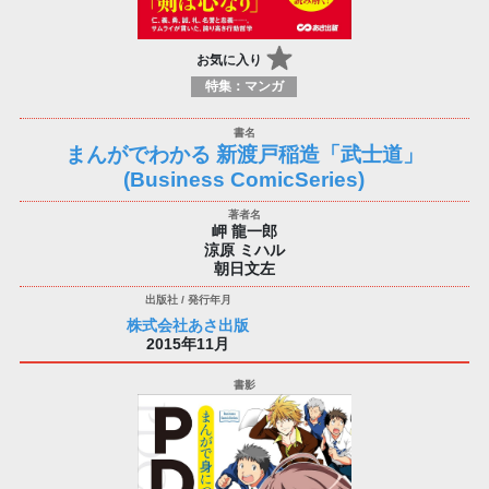
お気に入り
特集：マンガ
まんがでわかる 新渡戸稲造「武士道」
(Business ComicSeries)
岬 龍一郎
涼原 ミハル
朝日文左
株式会社あさ出版
2015年11月