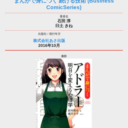
まんがで身につく 続ける技術 (Business
ComicSeries)
石田 淳
臼土 きね
株式会社あさ出版
2016年10月