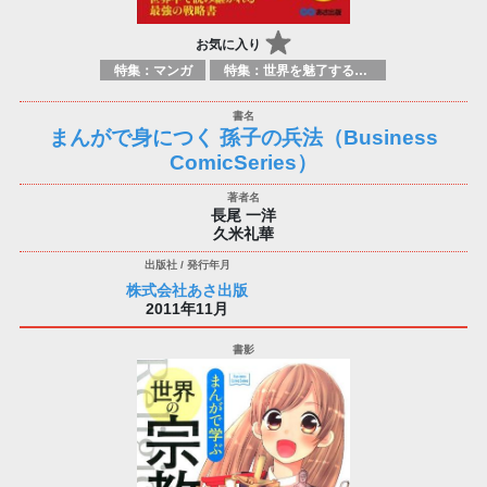
お気に入り
特集：マンガ
特集：世界を魅了する日本のマンガ
まんがで身につく 孫子の兵法（Business
ComicSeries）
長尾 一洋
久米礼華
株式会社あさ出版
2011年11月