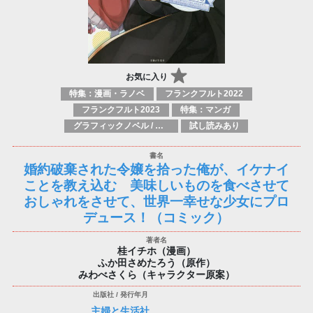
お気に入り
特集：漫画・ラノベ
フランクフルト2022
フランクフルト2023
特集：マンガ
グラフィックノベル / コミックブック / 漫画：スタイル / 伝統
試し読みあり
婚約破棄された令嬢を拾った俺が、イケナイ
ことを教え込む 美味しいものを食べさせて
おしゃれをさせて、世界一幸せな少女にプロ
デュース！（コミック）
桂イチホ（漫画）
ふか田さめたろう（原作）
みわべさくら（キャラクター原案）
主婦と生活社