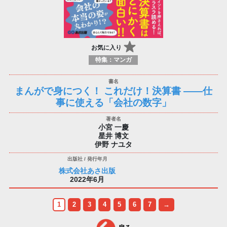
お気に入り
特集：マンガ
まんがで身につく！ これだけ！決算書 ――仕
事に使える「会社の数字」
小宮 一慶
星井 博文
伊野 ナユタ
株式会社あさ出版
2022年6月
1
2
3
4
5
6
7
→