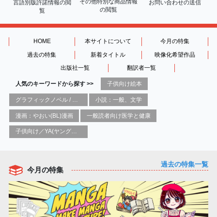
その他特別な商品情報
言語別版許諾情報の
閲
お問い合わせの送信
の閲覧
覧
HOME
本サイトについて
今月の特集
過去の特集
新着タイトル
映像化希望作品
出版社一覧
翻訳者一覧
人気のキーワードから探す >>
子供向け絵本
グラフィックノベル / コミックブック / 漫画：スタイル / 伝統
小説：一般、文学
漫画：やおい(BL)漫画
一般読者向け医学と健康
子供向け／YA(ヤングアダルト)向け一般：芸術&芸術家
過去の特集一覧
今月の特集