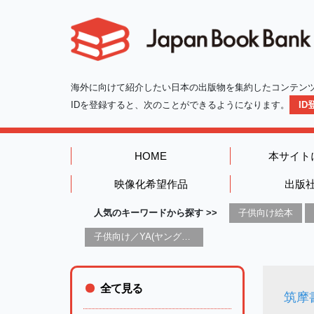
海外に向けて紹介したい日本の出版物を集約したコンテン
IDを登録すると、次のことができるようになります。
I
HOME
本サイト
映像化希望作品
出版
人気のキーワードから探す >>
子供向け絵本
子供向け／YA(ヤングアダルト)向け一般：芸術&芸術家
全て見る
筑摩