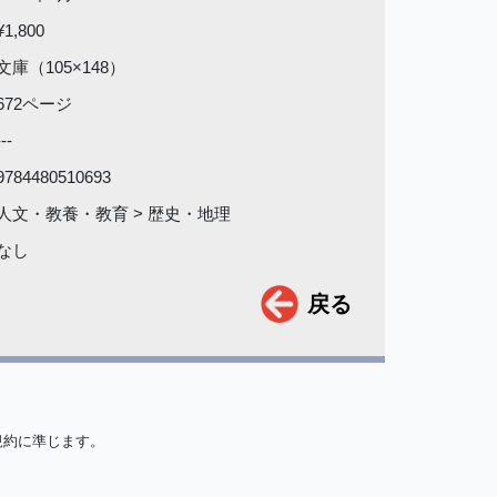
¥1,800
文庫（105×148）
672ページ
---
9784480510693
人文・教養・教育 > 歴史・地理
なし
戻る
規約に準じます。