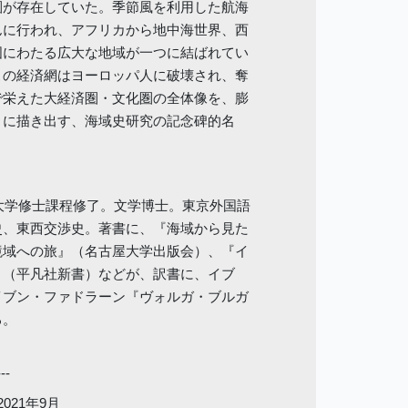
圏が存在していた。季節風を利用した航海
んに行われ、アフリカから地中海世界、西
国にわたる広大な地域が一つに結ばれてい
この経済網はヨーロッパ人に破壊され、奪
で栄えた大経済圏・文化圏の全体像を、膨
とに描き出す、海域史研究の記念碑的名
塾大学修士課程修了。文学博士。東京外国語
史、東西交渉史。著書に、『海域から見た
境域への旅』（名古屋大学出版会）、『イ
』（平凡社新書）などが、訳書に、イブ
イブン・ファドラーン『ヴォルガ・ブルガ
る。
---
2021年9月