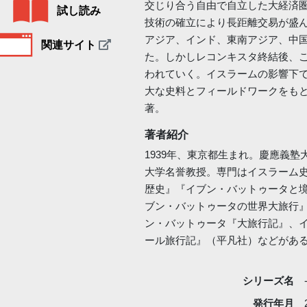
交じり合う自由で自立した大経済
試し読み
技術の確立により長距離交易が盛
アジア、インド、東南アジア、中
関連サイト
た。しかしレコンキスタ終結後、
われていく。イスラームの影響下
大な史料とフィールドワークをも
著。
著者紹介
1939年、東京都生まれ。慶應義
大学名誉教授。専門はイスラーム
歴史』『イブン・バットゥータと
ブン・バットゥータの世界大旅行
ン・バットゥータ『大旅行記』、
ール旅行記』（平凡社）などがあ
シリーズ名
発行年月