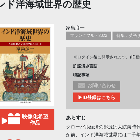
ンド洋海域世界の歴史
家島彦一
フランクフルト2023
特集：英語
※ログイン後に開示されます。(ID
許諾済み言語
特記事項
お問い合わせ
▶ID登録はこちら
映像化希望
あらすじ
作品
グローバル経済の起源は大航海時
か前、インド洋海域世界には二千