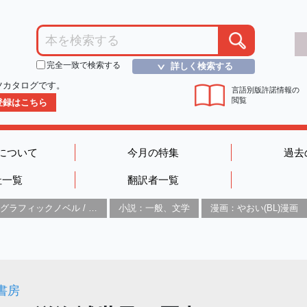
完全一致で検索する
詳しく検索する
＞
ツカタログです。
言語別版許諾情報の
閲覧
D登録はこちら
について
今月の特集
過去
社一覧
翻訳者一覧
グラフィックノベル / コミックブック / 漫画：スタイル / 伝統
小説：一般、文学
漫画：やおい(BL)漫画
書房